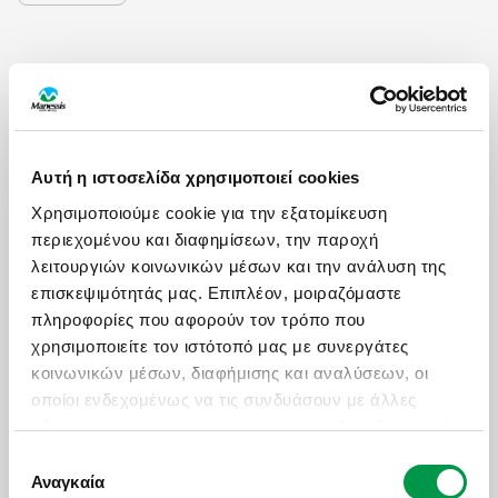
Αυτή η ιστοσελίδα χρησιμοποιεί cookies
ΩΡΕΣ ΛΕΙΤΟΥΡΓΙΑΣ
Χρησιμοποιούμε cookie για την εξατομίκευση
Δευ - Παρ: 09:00 με 18:30
περιεχομένου και διαφημίσεων, την παροχή
λειτουργιών κοινωνικών μέσων και την ανάλυση της
Σάββατο: 09:00 με 17:30
επισκεψιμότητάς μας. Επιπλέον, μοιραζόμαστε
πληροφορίες που αφορούν τον τρόπο που
ΧΡΗΣΙΜΑ LINKS
χρησιμοποιείτε τον ιστότοπό μας με συνεργάτες
κοινωνικών μέσων, διαφήμισης και αναλύσεων, οι
Πολιτική Ποιότητας
οποίοι ενδεχομένως να τις συνδυάσουν με άλλες
Πληρωμές - Δωροεπιταγές
πληροφορίες που τους έχετε παραχωρήσει ή τις οποίες
έχουν συλλέξει σε σχέση με την από μέρους σας
Επικοινωνία
Επιλογή
χρήση των υπηρεσιών τους.
Αναγκαία
συγκατάθεσης
Ασφαλιστικές Καλύψεις