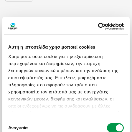
Αυτή η ιστοσελίδα χρησιμοποιεί cookies
ΩΡΕΣ ΛΕΙΤΟΥΡΓΙΑΣ
Χρησιμοποιούμε cookie για την εξατομίκευση
Δευ - Παρ: 09:00 με 18:30
περιεχομένου και διαφημίσεων, την παροχή
λειτουργιών κοινωνικών μέσων και την ανάλυση της
Σάββατο: 09:00 με 17:30
επισκεψιμότητάς μας. Επιπλέον, μοιραζόμαστε
πληροφορίες που αφορούν τον τρόπο που
ΧΡΗΣΙΜΑ LINKS
χρησιμοποιείτε τον ιστότοπό μας με συνεργάτες
κοινωνικών μέσων, διαφήμισης και αναλύσεων, οι
Πολιτική Ποιότητας
οποίοι ενδεχομένως να τις συνδυάσουν με άλλες
Πληρωμές - Δωροεπιταγές
πληροφορίες που τους έχετε παραχωρήσει ή τις οποίες
έχουν συλλέξει σε σχέση με την από μέρους σας
Επικοινωνία
Επιλογή
χρήση των υπηρεσιών τους.
Αναγκαία
συγκατάθεσης
Ασφαλιστικές Καλύψεις