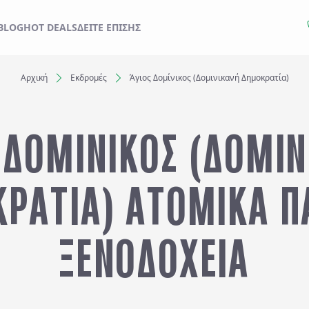
ΙΔΙ ΣΑΣ ΑΠΟ ΕΔΩ
BLOG
HOT DEALS
ΔΕΊΤΕ ΕΠΊΣΗΣ
Αρχική
Εκδρομές
Άγιος Δομίνικος (Δομινικανή Δημοκρατία)
Ξενοδοχεία
 ΔΟΜΙΝΙΚΟΣ (ΔΟΜΙ
Αναχωρήσεις έως..
Αναζήτηση
ΡΑΤΙΑ) ΑΤΟΜΙΚΑ Π
ΞΕΝΟΔΟΧΕΙΑ