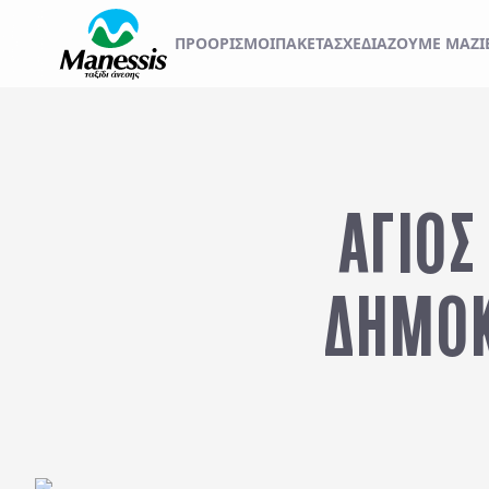
ΞΕΚΙΝΗΣΤΕ ΤΟ ΤΑΞ
ΠΡΟΟΡΙΣΜΟΊ
ΠΑΚΕΤΑ
ΣΧΕΔΙΆΖΟΥΜΕ ΜΑΖΊ
ΑΤΟΜΙΚΑ - TAILOR MADE TRIPS
Εκδρομές
MICE & DMC
ΑΓΙΟΣ
Αναχωρήσεις από..
Προορισμός...
ΣΧΟΛΙΚΕΣ ΕΚΔΡΟΜΕΣ
ΔΗΜΟΚ
ΓΑΜΗΛΙΟ ΤΑΞΙΔΙ
ΕΚΔΡΟΜΕΣ ΣΥΛΛΟΓΩΝ - ΣΩΜΑΤΕΙΩΝ