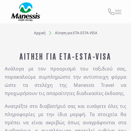
ΑΠΟ ΕΔΩ
ΑΤΟΜΙΚΑ - TAILOR MADE TRIPS
Αρχική
Αίτηση για ETA-ESTA-VISA
Εκδρομές
Ξενοδοχεία
MICE & DMC
ΑΊΤΗΣΗ ΓΙΑ ETA-ESTA-VISA
Προορισμός...
ΣΧΟΛΙΚΕΣ ΕΚΔΡΟΜΕΣ
Ανάλογα με τον προορισμό του ταξιδιού σας,
Αναχωρήσεις από..
Αναχωρήσεις έως..
παρακαλούμε συμπληρώστε την αντίστοιχη φόρμα
ΓΑΜΗΛΙΟ ΤΑΞΙΔΙ
ώστε τα στελέχη της Manessis Travel να
προχωρήσουν τις απαραίτητες διαδικασίες έκδοσης.
ΕΚΔΡΟΜΕΣ ΣΥΛΛΟΓΩΝ - ΣΩΜΑΤΕΙΩΝ
Αναζήτηση
Ανατρέξτε στο διαβατήριό σας και εισάγετε όλες τις
πληροφορίες με την ίδια μορφή. Τα στοιχεία θα
πρέπει να είναι ακριβώς όπως αναγράφονται στα
Διαβατήρια, η συμπλήρωση αποτελεί ευθύνη του