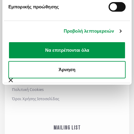
ΧΡΗΣΙΜΑ LINKS
Εμπορικής προώθησης
Πολιτική Ποιότητας
Πληρωμές - Δωροεπιταγές
Προβολή λεπτομερειών
Επικοινωνία
Ασφαλιστικές Καλύψεις
Να επιτρέπονται όλα
Manessis Travel Protection
Τα Έντυπά Μας
Άρνηση
Πολιτική Απορρήτου
Γενικοί Όροι Συμμετοχής
Πολιτική Cookies
Όροι Χρήσης Ιστοσελίδας
MAILING LIST