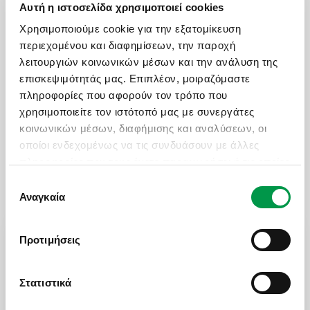
Αυτή η ιστοσελίδα χρησιμοποιεί cookies
ΑIΤΗΣΗ ΓΙΑ VISA - ΙΝΔΊΑ
Χρησιμοποιούμε cookie για την εξατομίκευση
περιεχομένου και διαφημίσεων, την παροχή
λειτουργιών κοινωνικών μέσων και την ανάλυση της
ΑΙΤΗΣΗ ΓΙΑ VISA - ΒΙΕΤΝΑΜ
επισκεψιμότητάς μας. Επιπλέον, μοιραζόμαστε
πληροφορίες που αφορούν τον τρόπο που
χρησιμοποιείτε τον ιστότοπό μας με συνεργάτες
ΑΙΤΗΣΗ ΓΙΑ VISA - ΤΑΝΖΑΝΊΑ
κοινωνικών μέσων, διαφήμισης και αναλύσεων, οι
οποίοι ενδεχομένως να τις συνδυάσουν με άλλες
πληροφορίες που τους έχετε παραχωρήσει ή τις οποίες
έχουν συλλέξει σε σχέση με την από μέρους σας
Επιλογή
χρήση των υπηρεσιών τους.
Αναγκαία
συγκατάθεσης
ΩΡΕΣ ΛΕΙΤΟΥΡΓΙΑΣ
Προτιμήσεις
Δευ - Παρ: 09:00 με 18:30
Σάββατο: 09:00 με 17:30
Στατιστικά