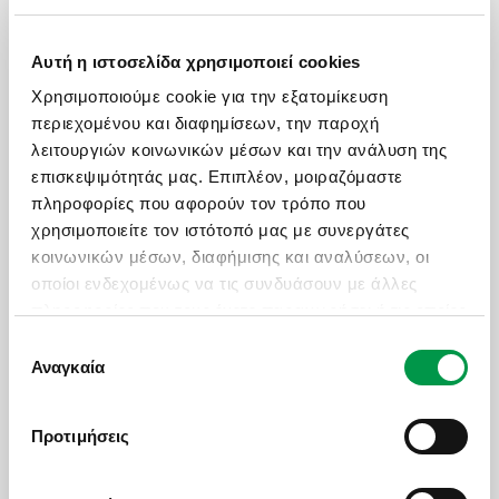
Δευ - Παρ: 09:00 με 18:30
Σάββατο: 09:00 με 17:30
Αυτή η ιστοσελίδα χρησιμοποιεί cookies
Χρησιμοποιούμε cookie για την εξατομίκευση
ΧΡΗΣΙΜΑ LINKS
περιεχομένου και διαφημίσεων, την παροχή
λειτουργιών κοινωνικών μέσων και την ανάλυση της
Πολιτική Ποιότητας
επισκεψιμότητάς μας. Επιπλέον, μοιραζόμαστε
Πληρωμές - Δωροεπιταγές
πληροφορίες που αφορούν τον τρόπο που
Επικοινωνία
χρησιμοποιείτε τον ιστότοπό μας με συνεργάτες
κοινωνικών μέσων, διαφήμισης και αναλύσεων, οι
Ασφαλιστικές Καλύψεις
οποίοι ενδεχομένως να τις συνδυάσουν με άλλες
Manessis Travel Protection
πληροφορίες που τους έχετε παραχωρήσει ή τις οποίες
Τα Έντυπά Μας
έχουν συλλέξει σε σχέση με την από μέρους σας
Επιλογή
χρήση των υπηρεσιών τους.
Πολιτική Απορρήτου
Αναγκαία
συγκατάθεσης
Γενικοί Όροι Συμμετοχής
Πολιτική Cookies
Προτιμήσεις
Όροι Χρήσης Ιστοσελίδας