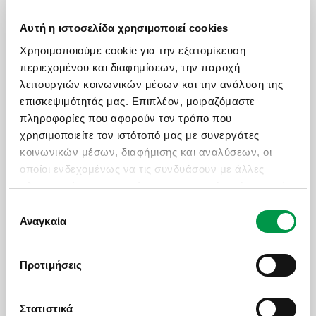
Αυτή η ιστοσελίδα χρησιμοποιεί cookies
ΧΡΗΣΙΜΑ LINKS
Χρησιμοποιούμε cookie για την εξατομίκευση
περιεχομένου και διαφημίσεων, την παροχή
Πολιτική Ποιότητας
λειτουργιών κοινωνικών μέσων και την ανάλυση της
Πληρωμές - Δωροεπιταγές
επισκεψιμότητάς μας. Επιπλέον, μοιραζόμαστε
πληροφορίες που αφορούν τον τρόπο που
Επικοινωνία
χρησιμοποιείτε τον ιστότοπό μας με συνεργάτες
Ασφαλιστικές Καλύψεις
κοινωνικών μέσων, διαφήμισης και αναλύσεων, οι
Manessis Travel Protection
οποίοι ενδεχομένως να τις συνδυάσουν με άλλες
πληροφορίες που τους έχετε παραχωρήσει ή τις οποίες
Τα Έντυπά Μας
έχουν συλλέξει σε σχέση με την από μέρους σας
Επιλογή
Πολιτική Απορρήτου
χρήση των υπηρεσιών τους.
Αναγκαία
συγκατάθεσης
Γενικοί Όροι Συμμετοχής
Πολιτική Cookies
Προτιμήσεις
Όροι Χρήσης Ιστοσελίδας
Στατιστικά