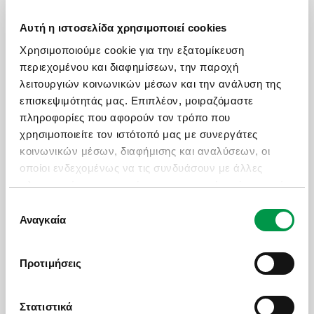
Αυτή η ιστοσελίδα χρησιμοποιεί cookies
ΧΡΗΣΙΜΑ LINKS
Χρησιμοποιούμε cookie για την εξατομίκευση
περιεχομένου και διαφημίσεων, την παροχή
Πολιτική Ποιότητας
λειτουργιών κοινωνικών μέσων και την ανάλυση της
Πληρωμές - Δωροεπιταγές
επισκεψιμότητάς μας. Επιπλέον, μοιραζόμαστε
πληροφορίες που αφορούν τον τρόπο που
Επικοινωνία
χρησιμοποιείτε τον ιστότοπό μας με συνεργάτες
Ασφαλιστικές Καλύψεις
κοινωνικών μέσων, διαφήμισης και αναλύσεων, οι
Manessis Travel Protection
οποίοι ενδεχομένως να τις συνδυάσουν με άλλες
πληροφορίες που τους έχετε παραχωρήσει ή τις οποίες
Τα Έντυπά Μας
έχουν συλλέξει σε σχέση με την από μέρους σας
Επιλογή
Πολιτική Απορρήτου
χρήση των υπηρεσιών τους.
Αναγκαία
συγκατάθεσης
Γενικοί Όροι Συμμετοχής
Πολιτική Cookies
Προτιμήσεις
Όροι Χρήσης Ιστοσελίδας
Στατιστικά