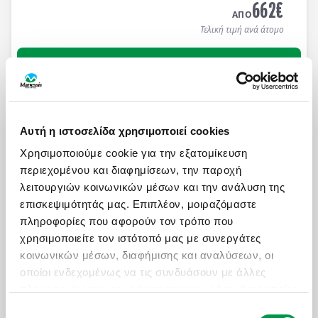
662
€
ΑΠΟ
Τελική τιμή ανά άτομο
Μάθετε περισσότερα
8ΗΜ ΚΡΟΥΑΖΙΕΡΑ ΜΕ ΤΟ COSTA FORTUNA ΑΠΟ
ΠΕΙΡΑΙΑ
Αυτή η ιστοσελίδα χρησιμοποιεί cookies
Πληροφορίες
Αναχωρήσεις
Χρησιμοποιούμε cookie για την εξατομίκευση
περιεχομένου και διαφημίσεων, την παροχή
8 ημέρες / 7 νύχτες
Κρουαζιέρα 7 διανυκτερεύσεων με το Costa Fortuna
λειτουργιών κοινωνικών μέσων και την ανάλυση της
σε
Πειραιά
, Ελλάδα -
Κωνσταντινούπολη
, Τουρκία -
επισκεψιμότητάς μας. Επιπλέον, μοιραζόμαστε
Μύκονο
, Ελλάδα -
Ηράκλειο
, Ελλάδα -
Ρόδο
, Ελλάδα
πληροφορίες που αφορούν τον τρόπο που
-
Σαντορίνη
, Ελλάδα. Διαμονή σε καμπίνα της
χρησιμοποιείτε τον ιστότοπό μας με συνεργάτες
επιλογής σας με πλήρη διατροφή καθημερινά στο
κοινωνικών μέσων, διαφήμισης και αναλύσεων, οι
ON REQUEST
κρουαζιερόπλοιο.
919
€
οποίοι ενδεχομένως να τις συνδυάσουν με άλλες
ΑΠΟ
πληροφορίες που τους έχετε παραχωρήσει ή τις οποίες
Τελική τιμή ανά άτομο
έχουν συλλέξει σε σχέση με την από μέρους σας
Επιλογή