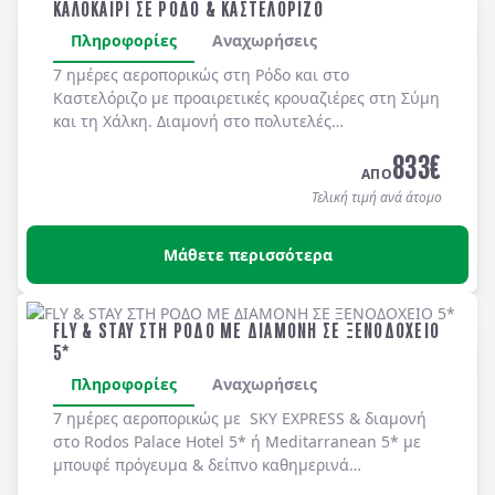
ΚΑΛΟΚΑΙΡΙ ΣΕ ΡΟΔΟ & ΚΑΣΤΕΛΟΡΙΖΟ
Πληροφορίες
Αναχωρήσεις
7 ημέρες αεροπορικώς στη
Ρόδο
και στο
Καστελόριζο
με προαιρετικές κρουαζιέρες στη
Σύμη
και τη
Χάλκη
. Διαμονή στο πολυτελές
MEDITERRANEAN HOTEL 5*
με μπουφέ πρωϊνό και
833
€
μπουφέ δείπνο καθημερινά
(ημιδιατροφή)
.
ΑΠΟ
Τελική τιμή ανά άτομο
Μάθετε περισσότερα
FLY & STAY ΣΤΗ ΡΟΔΟ ΜΕ ΔΙΑΜΟΝΗ ΣΕ ΞΕΝΟΔΟΧΕΙΟ
5*
Πληροφορίες
Αναχωρήσεις
7 ημέρες αεροπορικώς με
SKY EXPRESS
& διαμονή
στο
Rodos Palace Hotel 5*
ή
Meditarranean 5*
με
μπουφέ πρόγευμα & δείπνο καθημερινά
(ημιδιατροφή).