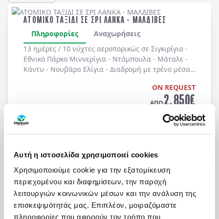
ΑΤΟΜΙΚΟ ΤΑΞΙΔΙ ΣΕ ΣΡΙ ΛΑΝΚΑ - ΜΑΛΔΙΒΕΣ
Πληροφορίες
Αναχωρήσεις
13 ημέρες / 10 νύχτες αεροπορικώς σε
Σιγκιρίγια -
Εθνικό Πάρκο Μιννερίγια - Ντάμπουλα - Μάταλε -
Κάντυ - Νουβάρα Ελίγια - Διαδρομή με τρένο μέσα
στην τροπική φύση - Έλλα - Καταρράκτες Ραβάνα -
ON REQUEST
Εθνικό Πάρκο Γιάλα - Γκάλε - Μπεντότα - Κολόμπο -
2.850
€
Paradise Island Maldives
. Αναχωρήσεις καθημερινά
ΑΠΟ
από 01/05 έως 10/12/2026. Οργανωμένα Ατομικά
Τελική τιμή ανά άτομο
Ταξίδια με ελάχιστη συμμετοχή 2 ατόμων.
Μάθετε περισσότερα
Αυτή η ιστοσελίδα χρησιμοποιεί cookies
Χρησιμοποιούμε cookie για την εξατομίκευση
περιεχομένου και διαφημίσεων, την παροχή
λειτουργιών κοινωνικών μέσων και την ανάλυση της
επισκεψιμότητάς μας. Επιπλέον, μοιραζόμαστε
πληροφορίες που αφορούν τον τρόπο που