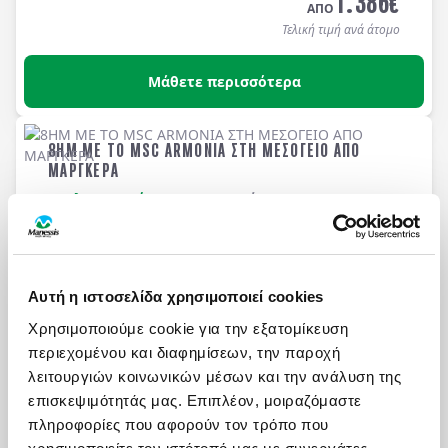
1.386
€
ΑΠΟ
Τελική τιμή ανά άτομο
Μάθετε περισσότερα
8ΗΜ ΜΕ ΤΟ MSC ARMONIA ΣΤΗ ΜΕΣΟΓΕΙΟ ΑΠΟ
ΜΑΡΓΚΕΡΑ
Πληροφορίες
Αναχωρήσεις
8 ημέρες / 7 νύχτες
Κρουαζιέρα 7 διανυκτερεύσεων με το MSC Armonia
σε
Μαργκέρα (Βενετία)
, Ιταλία -
Ντουμπρόβνικ
,
Κροατία -
Κέρκυρα
, Ελλάδα -
Κότορ
, Μαυροβούνιο -
Αυτή η ιστοσελίδα χρησιμοποιεί cookies
Μπρίντιζι
, Ιταλία -
Σπλίτ
, Κροατία -
Μαργκέρα
Χρησιμοποιούμε cookie για την εξατομίκευση
ON REQUEST
(Βενετία)
, Ιταλία. Διαμονή στην κατηγορία καμπίνας
763
€
περιεχομένου και διαφημίσεων, την παροχή
της επιλογής σας με πλήρη διατροφή καθημερινά
ΑΠΟ
στο κρουαζιερόπλοιο.
λειτουργιών κοινωνικών μέσων και την ανάλυση της
Τελική τιμή ανά άτομο
επισκεψιμότητάς μας. Επιπλέον, μοιραζόμαστε
πληροφορίες που αφορούν τον τρόπο που
Μάθετε περισσότερα