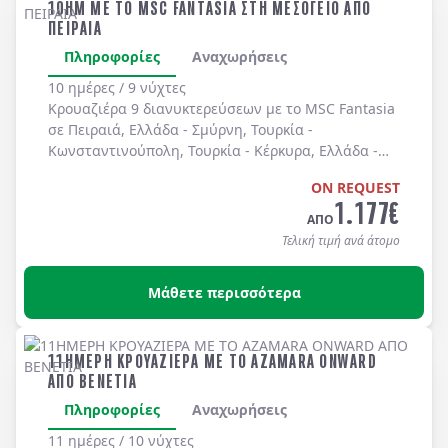
10ΗΜ ΜΕ ΤΟ MSC FANTASIA ΣΤΗ ΜΕΣΟΓΕΙΟ ΑΠΟ
ΠΕΙΡΑΙΑ
Πληροφορίες
Αναχωρήσεις
10 ημέρες / 9 νύχτες
Κρουαζιέρα 9 διανυκτερεύσεων με το MSC Fantasia
σε
Πειραιά
, Ελλάδα -
Σμύρνη
, Τουρκία -
Κωνσταντινούπολη
, Τουρκία -
Κέρκυρα
, Ελλάδα -
Μπάρι
, Ιταλία -
Τεργέστη
, Ιταλία -
Κατάκολο
ON REQUEST
(Αρχαία Ολυμπία)
, Ελλάδα -
Πειραιά
, Ελλάδα.
1.177
€
Διαμονή στην κατηγορία καμπίνας της επιλογής
ΑΠΟ
σας με πλήρη διατροφή καθημερινά στο
Τελική τιμή ανά άτομο
κρουαζιερόπλοιο.
Μάθετε περισσότερα
11ΗΜΕΡΗ ΚΡΟΥΑΖΙΕΡΑ ΜΕ ΤΟ AZAMARA ONWARD
ΑΠΟ ΒΕΝΕΤΙΑ
Πληροφορίες
Αναχωρήσεις
11 ημέρες / 10 νύχτες