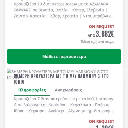
Κρουαζιέρα 10 διανυκτερεύσεων με το AZAMARA
ONWARD σε
Βενετία
, Ιταλία |
Κόπερ
, Σλοβενία |
Ζαντάρ
, Κροατία |
Χβαρ
, Κροατία |
Ντουμπρόβνικ
,
Κροατία |
Κότορ
, Μαυροβούνιο |
Κέρκυρα
, Ελλάδα
ON REQUEST
|
Αργοστόλι
, Ελλάδα |
Μονεμβάσια
, Ελλάδα |
3.882
€
Χανιά - Σούδα
, Ελλάδα |
Αθήνα (Πειραιάς)
, Ελλάδα
ΑΠΟ
με πλήρη διατροφή καθημερινά (πρωινό,
Τελική τιμή ανά άτομο
μεσημεριανό, δείπνο) στο πλοίο (για τα ειδικά /
θεματικά εστιατόρια υπάρχει χρέωση).
Μάθετε περισσότερα
8ΗΜΕΡΗ ΚΡΟΥΑΖΙΕΡΑ ΜΕ ΤΟ M/Y HARMONY G ΣΤΟ
ΙΟΝΙΟ
Πληροφορίες
Αναχωρήσεις
Κρουαζιέρα 7 διανυκτερεύσεων με το M/Y Harmony
G σε Διώρυγα της Κορίνθου - Κεφαλονιά - Παξούς -
Ιθάκη - Κέρκυρα - Αγκίστρι - Αίγινα με ημιδιατροφή.
ON REQUEST