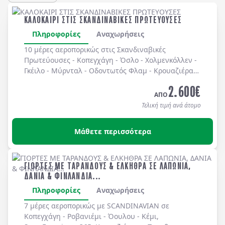
ΚΑΛΟΚΑΙΡΙ ΣΤΙΣ ΣΚΑΝΔΙΝΑΒΙΚΕΣ ΠΡΩΤΕΥΟΥΣΕΣ
Πληροφορίες
Αναχωρήσεις
10 μέρες αεροπορικώς στις Σκανδιναβικές
Πρωτεύουσες - Κοπεγχάγη - Όσλο - Χολμενκόλλεν -
Γκέιλο - Μύρνταλ - Οδοντωτός Φλαμ - Κρουαζιέρα
στο Nærøyfjor / Σόγκνεφιορδ - Γκουτβάνγκεν -
2.600
€
Μπέργκεν - Στοκχόλμη - Ελσίνκι. Διαμονή
ΑΠΟ
σε επιλεγμένα ξενοδοχεία 3* & 4* με πρωινό
Τελική τιμή ανά άτομο
μπουφέ καθημερινά.
Μάθετε περισσότερα
ΓΙΟΡΤΕΣ ΜΕ ΤΑΡΑΝΔΟΥΣ & ΕΛΚΗΘΡΑ ΣΕ ΛΑΠΩΝΙΑ,
ΔΑΝΙΑ & ΦΙΝΛΑΝΔΙΑ...
Πληροφορίες
Αναχωρήσεις
7 μέρες αεροπορικώς με SCANDINAVIAN σε
Κοπεγχάγη - Ροβανιέμι - Όoυλου - Κέμι,