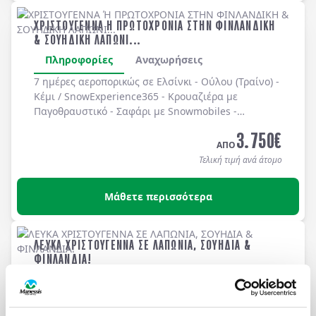
ΧΡΙΣΤΟΥΓΕΝΝΑ Η ΠΡΩΤΟΧΡΟΝΙΑ ΣΤΗΝ ΦΙΝΛΑΝΔΙΚΗ
& ΣΟΥΗΔΙΚΗ ΛΑΠΩΝΙ...
Πληροφορίες
Αναχωρήσεις
7 ημέρες αεροπορικώς σε Ελσίνκι - Ούλου (Τραίνο) -
Κέμι / SnowExperience365 - Κρουαζιέρα με
Παγοθραυστικό - Σαφάρι με Snowmobiles -
Ροβανιέμι - Χωριό του Άγιου Βασίλη, Σαφάρι με
3.750
€
Χάσκις, Φάρμα Ταράνδων, Βόρειο Σέλας - Λούλεο -
ΑΠΟ
Στοκχόλμη. Διαμονή σε επιλεγμένα ξενοδοχεία
Τελική τιμή ανά άτομο
4*, με πρωινό και ένα δείπνο καθημερινά (συμ/νου
του Χριστουγεννιάτικου Δείπνου στις 24/12 και του
Μάθετε περισσότερα
Πρωτοχρονιάτικου στις 31/12).
ΛΕΥΚΑ ΧΡΙΣΤΟΥΓΕΝΝΑ ΣΕ ΛΑΠΩΝΙΑ, ΣΟΥΗΔΙΑ &
ΦΙΝΛΑΝΔΙΑ!
Πληροφορίες
Αναχωρήσεις
8 ημέρες αεροπορικώς σε Ελσίνκι - Ροβανιέμι /
Χωριό του Άγιου Βασίλη - Χαπαράντα - Σαφάρι με