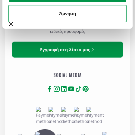
Άρνηση
MAILING LIST
Για να μαθαίνετε πρώτοι ψαγμένους προορισμούς και
ειδικές προσφορές
Εγγραφή στη λίστα μας
SOCIAL MEDIA