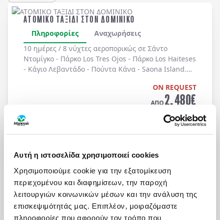
ΑΤΟΜΙΚΟ ΤΑΞΙΔΙ ΣΤΟΝ ΔΟΜΙΝΙΚΟ
Πληροφορίες
Αναχωρήσεις
10 ημέρες / 8 νύχτες αεροπορικώς σε
Σάντο
Ντομίγκο - Πάρκο Los Tres Ojos - Πάρκο Los Haiteses
- Κάγιο Λεβαντάδο - Πούντα Κάνα - Saona Island
.
Αναχωρήσεις κάθε Δευτέρα, Τετάρτη & Παρασκευή
ON REQUEST
από 01/05 έως 10/12. Οργανωμένα Ατομικά Ταξίδια
2.480
€
με ελάχιστη συμμετοχή 2 ατόμων.
ΑΠΟ
Τελική τιμή ανά άτομο
Μάθετε περισσότερα
Αυτή η ιστοσελίδα χρησιμοποιεί cookies
Χρησιμοποιούμε cookie για την εξατομίκευση
περιεχομένου και διαφημίσεων, την παροχή
λειτουργιών κοινωνικών μέσων και την ανάλυση της
επισκεψιμότητάς μας. Επιπλέον, μοιραζόμαστε
πληροφορίες που αφορούν τον τρόπο που