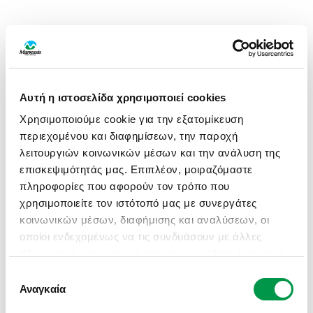
Αυτή η ιστοσελίδα χρησιμοποιεί cookies
Χρησιμοποιούμε cookie για την εξατομίκευση
περιεχομένου και διαφημίσεων, την παροχή
λειτουργιών κοινωνικών μέσων και την ανάλυση της
επισκεψιμότητάς μας. Επιπλέον, μοιραζόμαστε
πληροφορίες που αφορούν τον τρόπο που
χρησιμοποιείτε τον ιστότοπό μας με συνεργάτες
κοινωνικών μέσων, διαφήμισης και αναλύσεων, οι
οποίοι ενδεχομένως να τις συνδυάσουν με άλλες
πληροφορίες που τους έχετε παραχωρήσει ή τις οποίες
έχουν συλλέξει σε σχέση με την από μέρους σας
Επιλογή
APPLICATION ERROR: A CLIENT-SIDE EXCEPTION HAS
χρήση των υπηρεσιών τους.
Αναγκαία
συγκατάθεσης
OCCURRED (SEE THE BROWSER CONSOLE FOR MORE