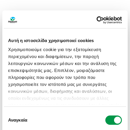
Αυτή η ιστοσελίδα χρησιμοποιεί cookies
Χρησιμοποιούμε cookie για την εξατομίκευση
περιεχομένου και διαφημίσεων, την παροχή
λειτουργιών κοινωνικών μέσων και την ανάλυση της
επισκεψιμότητάς μας. Επιπλέον, μοιραζόμαστε
πληροφορίες που αφορούν τον τρόπο που
χρησιμοποιείτε τον ιστότοπό μας με συνεργάτες
κοινωνικών μέσων, διαφήμισης και αναλύσεων, οι
οποίοι ενδεχομένως να τις συνδυάσουν με άλλες
πληροφορίες που τους έχετε παραχωρήσει ή τις οποίες
έχουν συλλέξει σε σχέση με την από μέρους σας
Επιλογή
APPLICATION ERROR: A CLIENT-SIDE EXCEPTION HAS
χρήση των υπηρεσιών τους.
Αναγκαία
συγκατάθεσης
OCCURRED (SEE THE BROWSER CONSOLE FOR MORE