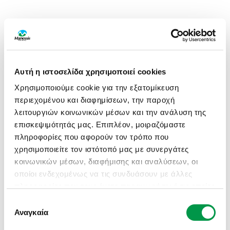
Αυτή η ιστοσελίδα χρησιμοποιεί cookies
Χρησιμοποιούμε cookie για την εξατομίκευση
περιεχομένου και διαφημίσεων, την παροχή
λειτουργιών κοινωνικών μέσων και την ανάλυση της
επισκεψιμότητάς μας. Επιπλέον, μοιραζόμαστε
πληροφορίες που αφορούν τον τρόπο που
χρησιμοποιείτε τον ιστότοπό μας με συνεργάτες
κοινωνικών μέσων, διαφήμισης και αναλύσεων, οι
οποίοι ενδεχομένως να τις συνδυάσουν με άλλες
πληροφορίες που τους έχετε παραχωρήσει ή τις οποίες
έχουν συλλέξει σε σχέση με την από μέρους σας
Επιλογή
APPLICATION ERROR: A CLIENT-SIDE EXCEPTION HAS
χρήση των υπηρεσιών τους.
Αναγκαία
συγκατάθεσης
OCCURRED (SEE THE BROWSER CONSOLE FOR MORE