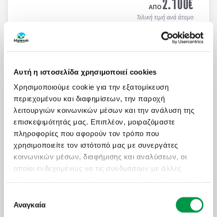
2.100
€
ΑΠΟ
Τελική τιμή ανά άτομο
Μάθετε περισσότερα
Αυτή η ιστοσελίδα χρησιμοποιεί cookies
ΑΤΟΜΙΚΟ ΤΑΞΙΔΙ ΜΕ ΣΑΦΑΡΙ ΣΤΗΝ ΚΕΝΥΑ &
ΜΟΜΠΑΣΑ
Χρησιμοποιούμε cookie για την εξατομίκευση
περιεχομένου και διαφημίσεων, την παροχή
Πληροφορίες
Αναχωρήσεις
λειτουργιών κοινωνικών μέσων και την ανάλυση της
13 ημέρες / 10 νύχτες αεροπορικώς σε
Ναϊρόμπι -
επισκεψιμότητάς μας. Επιπλέον, μοιραζόμαστε
Αμποσέλι - Ανατολικό Τσάβο - Μομπάσα - Wasini
πληροφορίες που αφορούν τον τρόπο που
Island
. Αναχωρήσεις κάθε Τρίτη & Πέμπτη από
19/04 έως 10/12/2026 (επιστροφή). Οργανωμένα
χρησιμοποιείτε τον ιστότοπό μας με συνεργάτες
ON REQUEST
Ατομικά Ταξίδια με ελάχιστη συμμετοχή 2 ατόμων.
κοινωνικών μέσων, διαφήμισης και αναλύσεων, οι
3.450
€
ΑΠΟ
οποίοι ενδεχομένως να τις συνδυάσουν με άλλες
Τελική τιμή ανά άτομο
πληροφορίες που τους έχετε παραχωρήσει ή τις οποίες
έχουν συλλέξει σε σχέση με την από μέρους σας
Επιλογή
Μάθετε περισσότερα
χρήση των υπηρεσιών τους.
Αναγκαία
συγκατάθεσης