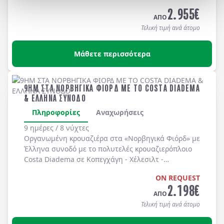
Long Beach, Huntington Beach, Newport Beach, Laguna Bea
2.955
€
-
Universal Studios
-
Hollywood
. Διαμονή σε
ΑΠΟ
ξενοδοχεία 4* χωρίς πρωινό
.
Τελική τιμή ανά άτομο
Μάθετε περισσότερα
9ΗΜ ΣΤΑ ΝΟΡΒΗΓΙΚΑ ΦΙΟΡΔ ΜΕ ΤΟ COSTA DIADEMA
& ΕΛΛΗΝΑ ΣΥΝΟΔΟ
Πληροφορίες
Αναχωρήσεις
9 ημέρες / 8 νύχτες
Οργανωμένη κρουαζιέρα στα
«Νορβηγικά Φιόρδ»
με
Έλληνα συνοδό
με το πολυτελές κρουαζιερόπλοιο
Costa Diadema
σε
Κοπεγχάγη
-
Χέλεσιλτ
-
Γκεϊράνγκερ
-
Μπέργκεν
-
Στάβανγκερ
-
Κίελο
.
ON REQUEST
2.198
€
ΑΠΟ
Τελική τιμή ανά άτομο