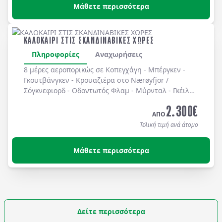
Μάθετε περισσότερα
ΚΑΛΟΚΑΙΡΙ ΣΤΙΣ ΣΚΑΝΔΙΝΑΒΙΚΕΣ ΧΩΡΕΣ
Πληροφορίες
Αναχωρήσεις
8 μέρες αεροπορικώς σε Κοπεγχάγη - Μπέργκεν -
Γκουτβάνγκεν - Κρουαζιέρα στο Nærøyfjor /
Σόγκνεφιορδ - Οδοντωτός Φλαμ - Μύρνταλ - Γκέιλο -
Όσλο - Χολμενκόλλεν - Λίμνη Βένερν - Ουψάλα -
2.300
€
Στοκχόλμη. Διαμονή σε ξενοδοχεία 3* & 4* με
ΑΠΟ
πρωινό καθημερινά.
Τελική τιμή ανά άτομο
Μάθετε περισσότερα
Δείτε περισσότερα