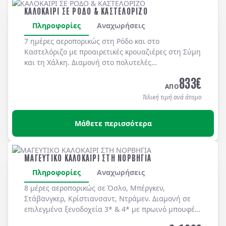
ΚΑΛΟΚΑΙΡΙ ΣΕ ΡΟΔΟ & ΚΑΣΤΕΛΟΡΙΖΟ
Πληροφορίες
Αναχωρήσεις
7 ημέρες αεροπορικώς στη
Ρόδο
και στο
Καστελόριζο
με προαιρετικές κρουαζιέρες στη
Σύμη
και τη
Χάλκη
. Διαμονή στο πολυτελές
MEDITERRANEAN HOTEL 5*
με μπουφέ πρωϊνό και
833
€
μπουφέ δείπνο καθημερινά
(ημιδιατροφή)
.
ΑΠΟ
Τελική τιμή ανά άτομο
Μάθετε περισσότερα
ΜΑΓΕΥΤΙΚΟ ΚΑΛΟΚΑΙΡΙ ΣΤΗ ΝΟΡΒΗΓΙΑ
Πληροφορίες
Αναχωρήσεις
8 μέρες αεροπορικώς σε Όσλο, Μπέργκεν,
Στάβανγκερ, Κρίστιανσαντ, Ντράμεν. Διαμονή σε
επιλεγμένα ξενοδοχεία 3* & 4* με πρωινό μπουφέ
καθημερινά.