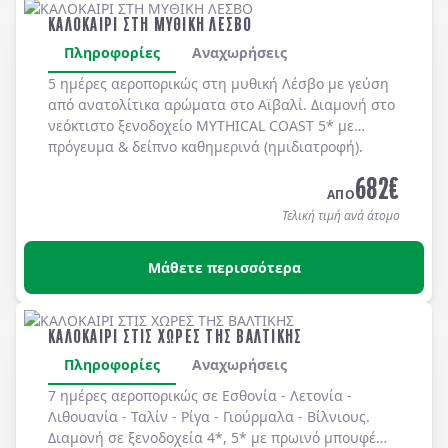
ΚΑΛΟΚΑΙΡΙ ΣΤΗ ΜΥΘΙΚΗ ΛΕΣΒΟ
Πληροφορίες
Αναχωρήσεις
5 ημέρες αεροπορικώς στη μυθική
Λέσβο
με γεύση
από ανατολίτικα αρώματα στο
Αϊβαλί
. Διαμονή στο
νεόκτιστο ξενοδοχείο
MYTHICAL COAST 5*
με
πρόγευμα & δείπνο
καθημερινά
(ημιδιατροφή)
.
682
€
ΑΠΟ
Τελική τιμή ανά άτομο
Μάθετε περισσότερα
ΚΑΛΟΚΑΙΡΙ ΣΤΙΣ ΧΩΡΕΣ ΤΗΣ ΒΑΛΤΙΚΗΣ
Πληροφορίες
Αναχωρήσεις
7 ημέρες αεροπορικώς σε
Εσθονία
-
Λετονία
-
Λιθουανία
-
Ταλίν
-
Ρίγα
-
Γιούρμαλα
-
Βίλνιους
.
Διαμονή σε
ξενοδοχεία 4*, 5*
με
πρωινό μπουφέ