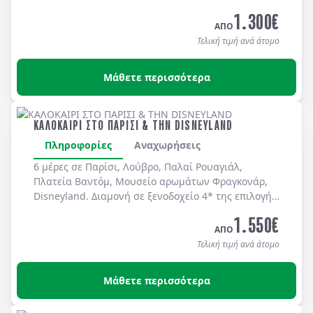
καθημερινά.
1.300
€
ΑΠΟ
Τελική τιμή ανά άτομο
Μάθετε περισσότερα
ΚΑΛΟΚΑΙΡΙ ΣΤΟ ΠΑΡΙΣΙ & ΤΗΝ DISNEYLAND
Πληροφορίες
Αναχωρήσεις
6 μέρες σε Παρίσι, Λούβρο, Παλαί Ρουαγιάλ,
Πλατεία Βαντόμ, Μουσείο αρωμάτων Φραγκονάρ,
Disneyland. Διαμονή σε ξενοδοχείo 4* της επιλογής
σας με πρωινό μπουφέ καθημερινά.
1.550
€
ΑΠΟ
Τελική τιμή ανά άτομο
Μάθετε περισσότερα