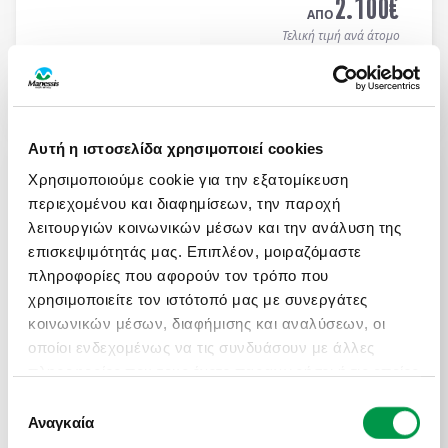
2.100
€
ΑΠΟ
Τελική τιμή ανά άτομο
Μάθετε περισσότερα
Αυτή η ιστοσελίδα χρησιμοποιεί cookies
ΑΤΟΜΙΚΟ ΤΑΞΙΔΙ ΜΕ ΣΑΦΑΡΙ ΣΤΗΝ ΚΕΝΥΑ &
ΜΟΜΠΑΣΑ
Χρησιμοποιούμε cookie για την εξατομίκευση
περιεχομένου και διαφημίσεων, την παροχή
Πληροφορίες
Αναχωρήσεις
λειτουργιών κοινωνικών μέσων και την ανάλυση της
13 ημέρες / 10 νύχτες αεροπορικώς σε
Ναϊρόμπι -
επισκεψιμότητάς μας. Επιπλέον, μοιραζόμαστε
Αμποσέλι - Ανατολικό Τσάβο - Μομπάσα - Wasini
πληροφορίες που αφορούν τον τρόπο που
Island
. Αναχωρήσεις κάθε Τρίτη & Πέμπτη από
19/04 έως 10/12/2026 (επιστροφή). Οργανωμένα
χρησιμοποιείτε τον ιστότοπό μας με συνεργάτες
ON REQUEST
Ατομικά Ταξίδια με ελάχιστη συμμετοχή 2 ατόμων.
κοινωνικών μέσων, διαφήμισης και αναλύσεων, οι
3.450
€
ΑΠΟ
οποίοι ενδεχομένως να τις συνδυάσουν με άλλες
Τελική τιμή ανά άτομο
πληροφορίες που τους έχετε παραχωρήσει ή τις οποίες
έχουν συλλέξει σε σχέση με την από μέρους σας
Επιλογή
Μάθετε περισσότερα
χρήση των υπηρεσιών τους.
Αναγκαία
συγκατάθεσης