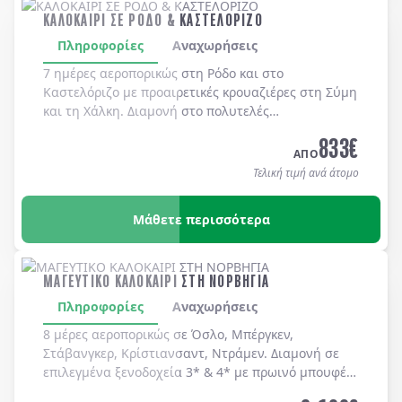
ΚΑΛΟΚΑΙΡΙ ΣΕ ΡΟΔΟ & ΚΑΣΤΕΛΟΡΙΖΟ
Πληροφορίες
Αναχωρήσεις
7 ημέρες αεροπορικώς στη
Ρόδο
και στο
Καστελόριζο
με προαιρετικές κρουαζιέρες στη
Σύμη
και τη
Χάλκη
. Διαμονή στο πολυτελές
MEDITERRANEAN HOTEL 5*
με μπουφέ πρωϊνό και
833
€
μπουφέ δείπνο καθημερινά
(ημιδιατροφή)
.
ΑΠΟ
Τελική τιμή ανά άτομο
Μάθετε περισσότερα
ΜΑΓΕΥΤΙΚΟ ΚΑΛΟΚΑΙΡΙ ΣΤΗ ΝΟΡΒΗΓΙΑ
Πληροφορίες
Αναχωρήσεις
8 μέρες αεροπορικώς σε Όσλο, Μπέργκεν,
Στάβανγκερ, Κρίστιανσαντ, Ντράμεν. Διαμονή σε
επιλεγμένα ξενοδοχεία 3* & 4* με πρωινό μπουφέ
καθημερινά.