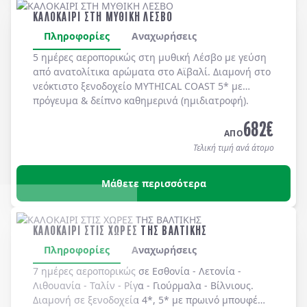
ΚΑΛΟΚΑΙΡΙ ΣΤΗ ΜΥΘΙΚΗ ΛΕΣΒΟ
Πληροφορίες
Αναχωρήσεις
5 ημέρες αεροπορικώς στη μυθική
Λέσβο
με γεύση
από ανατολίτικα αρώματα στο
Αϊβαλί
. Διαμονή στο
νεόκτιστο ξενοδοχείο
MYTHICAL COAST 5*
με
πρόγευμα & δείπνο
καθημερινά
(ημιδιατροφή)
.
682
€
ΑΠΟ
Τελική τιμή ανά άτομο
Μάθετε περισσότερα
ΚΑΛΟΚΑΙΡΙ ΣΤΙΣ ΧΩΡΕΣ ΤΗΣ ΒΑΛΤΙΚΗΣ
Πληροφορίες
Αναχωρήσεις
7 ημέρες αεροπορικώς σε
Εσθονία
-
Λετονία
-
Λιθουανία
-
Ταλίν
-
Ρίγα
-
Γιούρμαλα
-
Βίλνιους
.
Διαμονή σε
ξενοδοχεία 4*, 5*
με
πρωινό μπουφέ