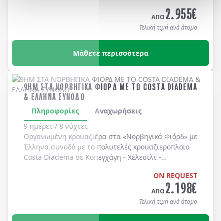
Long Beach, Huntington Beach, Newport Beach, Laguna Bea
2.955
€
-
Universal Studios
-
Hollywood
. Διαμονή σε
ΑΠΟ
ξενοδοχεία 4* χωρίς πρωινό
.
Τελική τιμή ανά άτομο
Μάθετε περισσότερα
9ΗΜ ΣΤΑ ΝΟΡΒΗΓΙΚΑ ΦΙΟΡΔ ΜΕ ΤΟ COSTA DIADEMA
& ΕΛΛΗΝΑ ΣΥΝΟΔΟ
Πληροφορίες
Αναχωρήσεις
9 ημέρες / 8 νύχτες
Οργανωμένη κρουαζιέρα στα
«Νορβηγικά Φιόρδ»
με
Έλληνα συνοδό
με το πολυτελές κρουαζιερόπλοιο
Costa Diadema
σε
Κοπεγχάγη
-
Χέλεσιλτ
-
Γκεϊράνγκερ
-
Μπέργκεν
-
Στάβανγκερ
-
Κίελο
.
ON REQUEST
2.198
€
ΑΠΟ
Τελική τιμή ανά άτομο