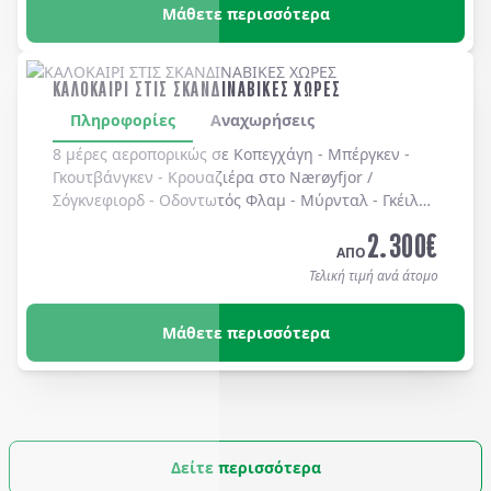
Μάθετε περισσότερα
ΚΑΛΟΚΑΙΡΙ ΣΤΙΣ ΣΚΑΝΔΙΝΑΒΙΚΕΣ ΧΩΡΕΣ
Πληροφορίες
Αναχωρήσεις
8 μέρες αεροπορικώς σε Κοπεγχάγη - Μπέργκεν -
Γκουτβάνγκεν - Κρουαζιέρα στο Nærøyfjor /
Σόγκνεφιορδ - Οδοντωτός Φλαμ - Μύρνταλ - Γκέιλο -
Όσλο - Χολμενκόλλεν - Λίμνη Βένερν - Ουψάλα -
2.300
€
Στοκχόλμη. Διαμονή σε ξενοδοχεία 3* & 4* με
ΑΠΟ
πρωινό καθημερινά.
Τελική τιμή ανά άτομο
Μάθετε περισσότερα
Δείτε περισσότερα