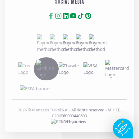
SOCIAL MEDIA
2026
© Manessis Travel S.A. - All rights reserved
- MH.T.E.
0206E60000440600
Created by
Nelios