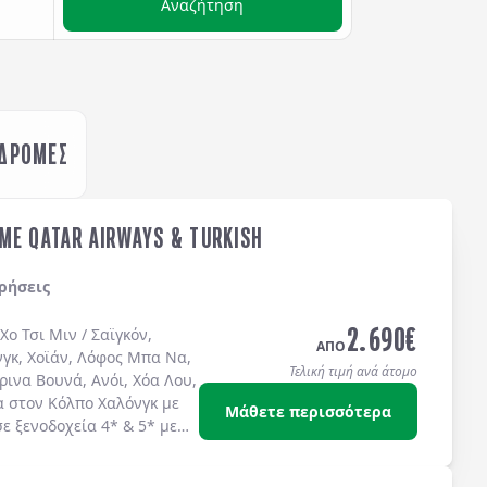
Αναζήτηση
ΚΔΡΟΜΕΣ
ME QATAR AIRWAYS & TURKISH
ρήσεις
2.690
€
Χο Τσι Μιν / Σαϊγκόν
,
ΑΠΟ
νγκ
,
Χοϊάν
,
Λόφος Μπα Να
,
Τελική τιμή ανά άτομο
ρινα Βουνά
,
Ανόι
,
Χόα Λου
,
α στον
Κόλπο Χαλόνγκ
με
Μάθετε περισσότερα
σε
ξενοδοχεία 4*
&
5*
με