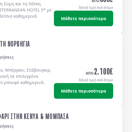
ΑΠΟ
τη
Σύμη
και τη
Χάλκη
.
Τελική τιμή ανά άτομο
ITERRANEAN HOTEL 5*
με
δείπνο καθημερινά
Μάθετε περισσότερα
ΣΤΗ ΝΟΡΒΗΓΙΑ
ρήσεις
2.100
€
ο, Μπέργκεν, Στάβανγκερ,
ΑΠΟ
μονή σε επιλεγμένα
Τελική τιμή ανά άτομο
νό μπουφέ καθημερινά.
Μάθετε περισσότερα
ΦΑΡΙ ΣΤΗΝ ΚΕΝΥΑ & ΜΟΜΠΑΣΑ
ρήσεις