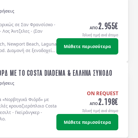
ρήσεις
2.955
€
πορικώς σε
Σαν Φρανσίσκο
-
ΑΠΟ
-
Λος Άντζελες
-
(Σαν
Τελική τιμή ανά άτομο
ch, Newport Beach, Laguna Beach Dana Point, Coronado Island)
Μάθετε περισσότερα
od
. Διαμονή σε
ξενοδοχεία
ΟΡΔ ΜΕ ΤΟ COSTA DIADEMA & ΕΛΛΗΝΑ ΣΥΝΟΔΟ
ρήσεις
ON REQUEST
2.198
€
α
«Νορβηγικά Φιόρδ»
με
ΑΠΟ
ελές κρουαζιερόπλοιο
Costa
Τελική τιμή ανά άτομο
λεσιλτ
-
Γκεϊράνγκερ
-
λο
.
Μάθετε περισσότερα