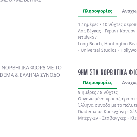
Πληροφορίες
Αναχω
12 ημέρες / 10 νύχτες αερο
Λας Βέγκας
-
Γκραντ Κάνυον
Ντιέγκο /
Long Beach, Huntington Bea
-
Universal Studios
-
Hollywo
4* χωρίς πρωινό
.
9ΗΜ ΣΤΑ ΝΟΡΒΗΓΙΚΑ ΦΙ
Πληροφορίες
Αναχω
9 ημέρες / 8 νύχτες
Οργανωμένη κρουαζιέρα στ
Έλληνα συνοδό
με το πολυτ
Diadema
σε
Κοπεγχάγη
-
Χέ
Μπέργκεν
-
Στάβανγκερ
-
Κίε