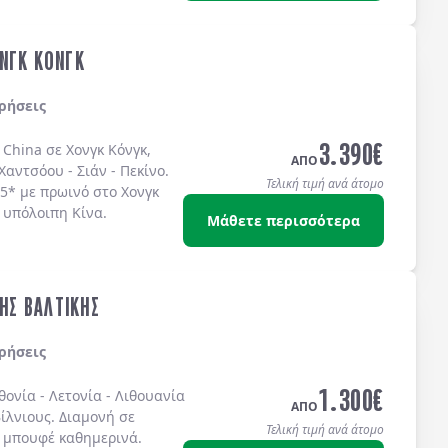
ΝΓΚ ΚΟΝΓΚ
ρήσεις
3.390
€
 China σε Χονγκ Κόνγκ,
ΑΠΟ
Χαντσόου - Σιάν - Πεκίνο.
Τελική τιμή ανά άτομο
 5* με πρωινό στο Χονγκ
 υπόλοιπη Κίνα.
Μάθετε περισσότερα
ΤΗΣ ΒΑΛΤΙΚΗΣ
ρήσεις
1.300
€
θονία
-
Λετονία
-
Λιθουανία
ΑΠΟ
ίλνιους
. Διαμονή σε
Τελική τιμή ανά άτομο
 μπουφέ
καθημερινά.