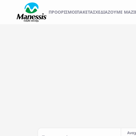
ΞΕΚΙΝΗΣΤΕ ΤΟ ΤΑΞ
ΠΡΟΟΡΙΣΜΟΊ
ΠΑΚΕΤΑ
ΣΧΕΔΙΆΖΟΥΜΕ ΜΑΖΊ
ΑΤΟΜΙΚΑ - TAILOR MADE TRIPS
Εκδρομές
MICE & DMC
Αναχωρήσεις από..
Προορισμός...
ΣΧΟΛΙΚΕΣ ΕΚΔΡΟΜΕΣ
ΓΑΜΗΛΙΟ ΤΑΞΙΔΙ
ΕΚΔΡΟΜΕΣ ΣΥΛΛΟΓΩΝ - ΣΩΜΑΤΕΙΩΝ
Αναχ