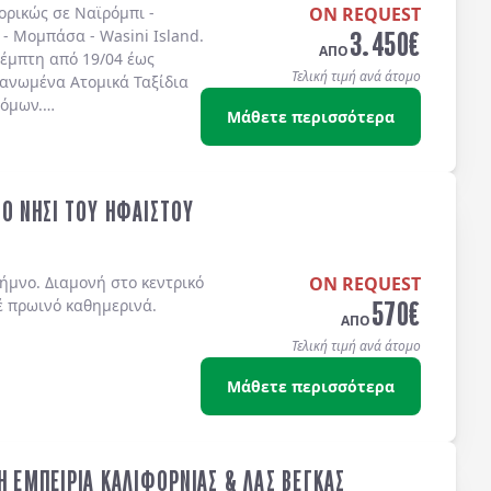
πορικώς σε
Ναϊρόμπι -
ON REQUEST
3.450
€
 - Μομπάσα - Wasini Island
.
ΑΠΟ
έμπτη από 19/04 έως
Τελική τιμή ανά άτομο
γανωμένα Ατομικά Ταξίδια
τόμων.
Μάθετε περισσότερα
ΤΟ ΝΗΣΙ ΤΟΥ ΗΦΑΙΣΤΟΥ
ήμνο. Διαμονή στο κεντρικό
ON REQUEST
570
€
έ πρωινό καθημερινά.
ΑΠΟ
Τελική τιμή ανά άτομο
Μάθετε περισσότερα
Η ΕΜΠΕΙΡΙΑ ΚΑΛΙΦΟΡΝΙΑΣ & ΛΑΣ ΒΕΓΚΑΣ