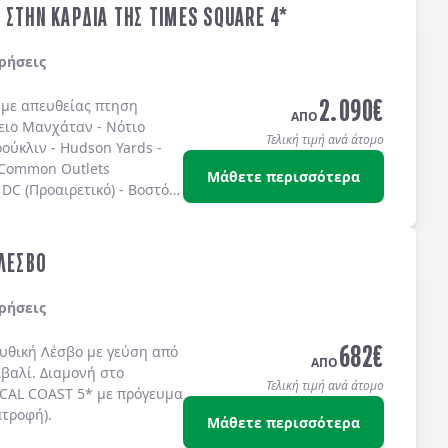
 ΣΤΗΝ ΚΑΡΔΙΑ ΤΗΣ TIMES SQUARE 4*
ρήσεις
2.090
€
ς με απευθείας πτηση
ΑΠΟ
ειο Μανχάταν
-
Νότιο
Τελική τιμή ανά άτομο
ούκλιν
-
Hudson Yards
-
 Common Outlets
Μάθετε περισσότερα
DC (Προαιρετικό)
-
Βοστόνη
ω στην
TIMES SQUARE
στο
IS 4* sup.
ή στο
TEMPO
S SQUARE 4*
ή στο
 ΛΕΣΒΟ
ίς πρωινό.
ρήσεις
682
€
μυθική
Λέσβο
με γεύση από
ΑΠΟ
ϊβαλί
. Διαμονή στο
Τελική τιμή ανά άτομο
CAL COAST 5*
με
πρόγευμα
ατροφή)
.
Μάθετε περισσότερα