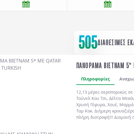
505
ΔΙΑΘΕΣΙΜΕΣ Ε
ΠΑΝΟΡΑΜΑ ΒΙΕΤΝΑΜ 5* 
Πληροφορίες
Αναχω
12,13 μέρες αεροπορικώς σε
Τούνελ Κου Τσι
,
Δέλτα Μεκό
Χρυσή Γέφυρα
,
Χουέ
,
Μαρμά
Ταμ Κοκ
. Διήμερη κρουαζιέρ
πλήρη διατροφή!!!
Διαμονή 
ημιδιατροφή
καθημερινά.