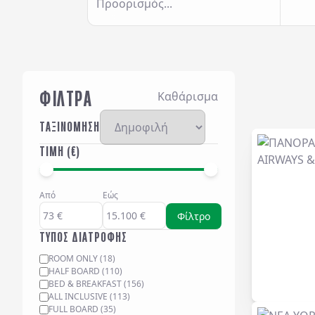
Προορισμός...
ΦΙΛΤΡΑ
Καθάρισμα
ΤΑΞΙΝΟΜΗΣΗ
ΤΙΜΗ (€)
Από
Εώς
Φίλτρο
ΤΥΠΟΣ ΔΙΑΤΡΟΦΗΣ
ROOM ONLY
(
18
)
HALF BOARD
(
110
)
BED & BREAKFAST
(
156
)
ALL INCLUSIVE
(
113
)
FULL BOARD
(
35
)