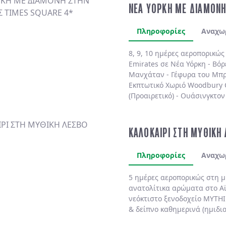
ΝΕΑ ΥΟΡΚΗ ΜΕ ΔΙΑΜΟΝΗ
Πληροφορίες
Αναχω
8, 9, 10 ημέρες αεροπορικώ
Emirates
σε
Νέα Υόρκη
-
Βόρ
Μανχάταν
-
Γέφυρα του Μπρ
Εκπτωτικό Χωριό Woodbury
(Προαιρετικό)
-
Ουάσινγκτον 
(Προαιρετικό)
. Διαμονή πάν
πολυτελές
MARRIOTT MARQU
BY HILTON NEW YORK TIME
ΚΑΛΟΚΑΙΡΙ ΣΤΗ ΜΥΘΙΚΗ
SHELBURNE SONESTA 4*
χωρ
Πληροφορίες
Αναχω
5 ημέρες αεροπορικώς στη 
ανατολίτικα αρώματα στο
Α
νεόκτιστο ξενοδοχείο
MYTHI
& δείπνο
καθημερινά
(ημιδι