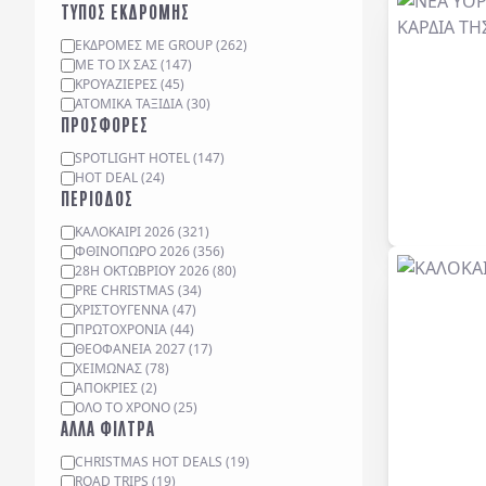
ΤΥΠΟΣ ΕΚΔΡΟΜΗΣ
ΕΚΔΡΟΜΈΣ ΜΕ GROUP
(
262
)
ΜΕ ΤΟ ΙΧ ΣΑΣ
(
147
)
ΚΡΟΥΑΖΙΈΡΕΣ
(
45
)
ΑΤΟΜΙΚΆ ΤΑΞΊΔΙΑ
(
30
)
ΠΡΟΣΦΟΡΕΣ
SPOTLIGHT HOTEL
(
147
)
HOT DEAL
(
24
)
ΠΕΡΙΟΔΟΣ
ΚΑΛΟΚΑΙΡΙ 2026
(
321
)
ΦΘΙΝΟΠΩΡΟ 2026
(
356
)
28Η ΟΚΤΩΒΡΙΟΥ 2026
(
80
)
PRE CHRISTMAS
(
34
)
ΧΡΙΣΤΟΥΓΕΝΝΑ
(
47
)
ΠΡΩΤΟΧΡΟΝΙΑ
(
44
)
ΘΕΟΦΑΝΕΙΑ 2027
(
17
)
ΧΕΙΜΩΝΑΣ
(
78
)
ΑΠΟΚΡΙΕΣ
(
2
)
ΟΛΟ ΤΟ ΧΡΟΝΟ
(
25
)
ΑΛΛΑ ΦΙΛΤΡΑ
CHRISTMAS HOT DEALS
(
19
)
ROAD TRIPS
(
19
)