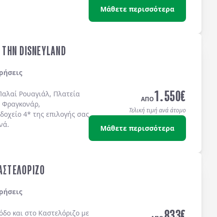
Μάθετε περισσότερα
& ΤΗΝ DISNEYLAND
ρήσεις
1.550
€
Παλαί Ρουαγιάλ, Πλατεία
ΑΠΟ
 Φραγκονάρ,
Τελική τιμή ανά άτομο
δοχείo 4* της επιλογής σας
νά.
Μάθετε περισσότερα
ΚΑΣΤΕΛΟΡΙΖΟ
ρήσεις
833
€
όδο
και στο
Καστελόριζο
με