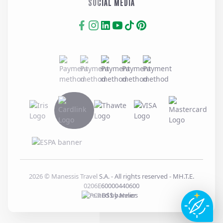
SOCIAL MEDIA
2026
© Manessis Travel S.A. - All rights reserved
- MH.T.E.
0206E60000440600
Created by
Nelios