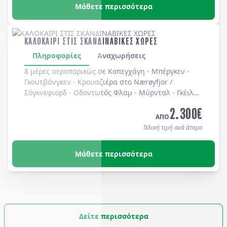
Μάθετε περισσότερα
ΚΑΛΟΚΑΙΡΙ ΣΤΙΣ ΣΚΑΝΔΙΝΑΒΙΚΕΣ ΧΩΡΕΣ
Πληροφορίες
Αναχωρήσεις
8 μέρες αεροπορικώς σε Κοπεγχάγη - Μπέργκεν -
Γκουτβάνγκεν - Κρουαζιέρα στο Nærøyfjor /
Σόγκνεφιορδ - Οδοντωτός Φλαμ - Μύρνταλ - Γκέιλο -
Όσλο - Χολμενκόλλεν - Λίμνη Βένερν - Ουψάλα -
2.300
€
Στοκχόλμη. Διαμονή σε ξενοδοχεία 3* & 4* με
ΑΠΟ
πρωινό καθημερινά.
Τελική τιμή ανά άτομο
Μάθετε περισσότερα
Δείτε περισσότερα