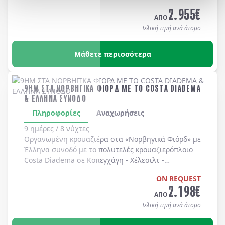
Long Beach, Huntington Beach, Newport Beach, Laguna Bea
2.955
€
-
Universal Studios
-
Hollywood
. Διαμονή σε
ΑΠΟ
ξενοδοχεία 4* χωρίς πρωινό
.
Τελική τιμή ανά άτομο
Μάθετε περισσότερα
9ΗΜ ΣΤΑ ΝΟΡΒΗΓΙΚΑ ΦΙΟΡΔ ΜΕ ΤΟ COSTA DIADEMA
& ΕΛΛΗΝΑ ΣΥΝΟΔΟ
Πληροφορίες
Αναχωρήσεις
9 ημέρες / 8 νύχτες
Οργανωμένη κρουαζιέρα στα
«Νορβηγικά Φιόρδ»
με
Έλληνα συνοδό
με το πολυτελές κρουαζιερόπλοιο
Costa Diadema
σε
Κοπεγχάγη
-
Χέλεσιλτ
-
Γκεϊράνγκερ
-
Μπέργκεν
-
Στάβανγκερ
-
Κίελο
.
ON REQUEST
2.198
€
ΑΠΟ
Τελική τιμή ανά άτομο