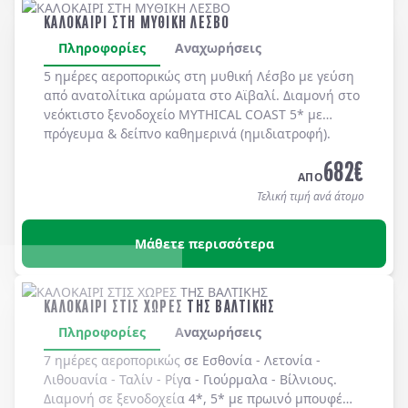
ΚΑΛΟΚΑΙΡΙ ΣΤΗ ΜΥΘΙΚΗ ΛΕΣΒΟ
Πληροφορίες
Αναχωρήσεις
5 ημέρες αεροπορικώς στη μυθική
Λέσβο
με γεύση
από ανατολίτικα αρώματα στο
Αϊβαλί
. Διαμονή στο
νεόκτιστο ξενοδοχείο
MYTHICAL COAST 5*
με
πρόγευμα & δείπνο
καθημερινά
(ημιδιατροφή)
.
682
€
ΑΠΟ
Τελική τιμή ανά άτομο
Μάθετε περισσότερα
ΚΑΛΟΚΑΙΡΙ ΣΤΙΣ ΧΩΡΕΣ ΤΗΣ ΒΑΛΤΙΚΗΣ
Πληροφορίες
Αναχωρήσεις
7 ημέρες αεροπορικώς σε
Εσθονία
-
Λετονία
-
Λιθουανία
-
Ταλίν
-
Ρίγα
-
Γιούρμαλα
-
Βίλνιους
.
Διαμονή σε
ξενοδοχεία 4*, 5*
με
πρωινό μπουφέ