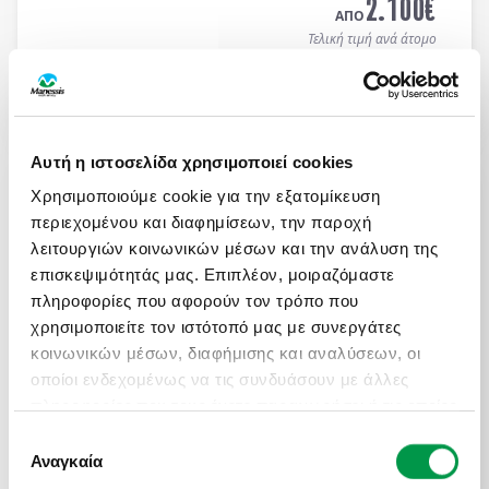
2.100
€
ΑΠΟ
Τελική τιμή ανά άτομο
Μάθετε περισσότερα
Αυτή η ιστοσελίδα χρησιμοποιεί cookies
ΑΤΟΜΙΚΟ ΤΑΞΙΔΙ ΜΕ ΣΑΦΑΡΙ ΣΤΗΝ ΚΕΝΥΑ &
ΜΟΜΠΑΣΑ
Χρησιμοποιούμε cookie για την εξατομίκευση
περιεχομένου και διαφημίσεων, την παροχή
Πληροφορίες
Αναχωρήσεις
λειτουργιών κοινωνικών μέσων και την ανάλυση της
13 ημέρες / 10 νύχτες αεροπορικώς σε
Ναϊρόμπι -
επισκεψιμότητάς μας. Επιπλέον, μοιραζόμαστε
Αμποσέλι - Ανατολικό Τσάβο - Μομπάσα - Wasini
πληροφορίες που αφορούν τον τρόπο που
Island
. Αναχωρήσεις κάθε Τρίτη & Πέμπτη από
19/04 έως 10/12/2026 (επιστροφή). Οργανωμένα
χρησιμοποιείτε τον ιστότοπό μας με συνεργάτες
ON REQUEST
Ατομικά Ταξίδια με ελάχιστη συμμετοχή 2 ατόμων.
κοινωνικών μέσων, διαφήμισης και αναλύσεων, οι
3.450
€
ΑΠΟ
οποίοι ενδεχομένως να τις συνδυάσουν με άλλες
Τελική τιμή ανά άτομο
πληροφορίες που τους έχετε παραχωρήσει ή τις οποίες
έχουν συλλέξει σε σχέση με την από μέρους σας
Επιλογή
Μάθετε περισσότερα
χρήση των υπηρεσιών τους.
Αναγκαία
συγκατάθεσης