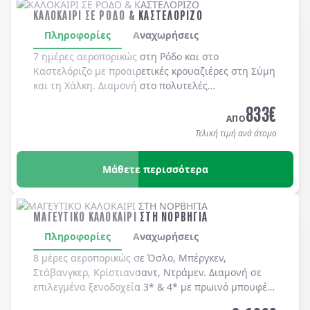
ΚΑΛΟΚΑΙΡΙ ΣΕ ΡΟΔΟ & ΚΑΣΤΕΛΟΡΙΖΟ
Πληροφορίες
Αναχωρήσεις
7 ημέρες αεροπορικώς στη
Ρόδο
και στο
Καστελόριζο
με προαιρετικές κρουαζιέρες στη
Σύμη
και τη
Χάλκη
. Διαμονή στο πολυτελές
MEDITERRANEAN HOTEL 5*
με μπουφέ πρωϊνό και
833
€
μπουφέ δείπνο καθημερινά
(ημιδιατροφή)
.
ΑΠΟ
Τελική τιμή ανά άτομο
Μάθετε περισσότερα
ΜΑΓΕΥΤΙΚΟ ΚΑΛΟΚΑΙΡΙ ΣΤΗ ΝΟΡΒΗΓΙΑ
Πληροφορίες
Αναχωρήσεις
8 μέρες αεροπορικώς σε Όσλο, Μπέργκεν,
Στάβανγκερ, Κρίστιανσαντ, Ντράμεν. Διαμονή σε
επιλεγμένα ξενοδοχεία 3* & 4* με πρωινό μπουφέ
καθημερινά.