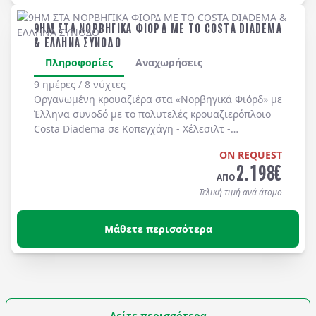
9ΗΜ ΣΤΑ ΝΟΡΒΗΓΙΚΑ ΦΙΟΡΔ ΜΕ ΤΟ COSTA DIADEMA
& ΕΛΛΗΝΑ ΣΥΝΟΔΟ
Πληροφορίες
Αναχωρήσεις
9 ημέρες / 8 νύχτες
Οργανωμένη κρουαζιέρα στα
«Νορβηγικά Φιόρδ»
με
Έλληνα συνοδό
με το πολυτελές κρουαζιερόπλοιο
Costa Diadema
σε
Κοπεγχάγη
-
Χέλεσιλτ
-
Γκεϊράνγκερ
-
Μπέργκεν
-
Στάβανγκερ
-
Κίελο
.
ON REQUEST
2.198
€
ΑΠΟ
Τελική τιμή ανά άτομο
Μάθετε περισσότερα
Δείτε περισσότερα