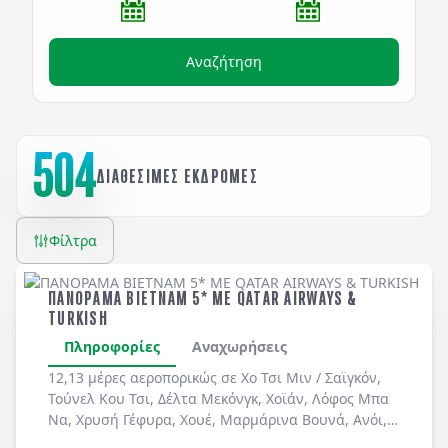
Αναζήτηση
504
ΔΙΑΘΕΣΙΜΕΣ ΕΚΔΡΟΜΕΣ
Φίλτρα
ΠΑΝΟΡΑΜΑ ΒΙΕΤΝΑΜ 5* ME QATAR AIRWAYS &
TURKISH
Πληροφορίες
Αναχωρήσεις
12,13 μέρες αεροπορικώς σε
Χο Τσι Μιν / Σαϊγκόν
,
Τούνελ Κου Τσι
,
Δέλτα Μεκόνγκ
,
Χοϊάν
,
Λόφος Μπα
Να
,
Χρυσή Γέφυρα
,
Χουέ
,
Μαρμάρινα Βουνά
,
Ανόι
,
Χόα Λου
,
Ταμ Κοκ
. Διήμερη κρουαζιέρα στον
Κόλπο