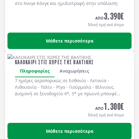
στο Χονγκ Κόνγκ και ημιδιατροφή στην υπόλοιπη
Κίνα.
3.390
€
ΑΠΟ
Τελική τιμή ανά άτομο
Μάθετε περισσότερα
ΚΑΛΟΚΑΙΡΙ ΣΤΙΣ ΧΩΡΕΣ ΤΗΣ ΒΑΛΤΙΚΗΣ
Πληροφορίες
Αναχωρήσεις
7 ημέρες αεροπορικώς σε
Εσθονία
-
Λετονία
-
Λιθουανία
-
Ταλίν
-
Ρίγα
-
Γιούρμαλα
-
Βίλνιους
.
Διαμονή σε
ξενοδοχεία 4*, 5*
με
πρωινό μπουφέ
καθημερινά.
1.300
€
ΑΠΟ
Τελική τιμή ανά άτομο
Μάθετε περισσότερα