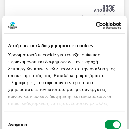
MEDITERRANEAN HOTEL 5*
με μπουφέ πρωϊνό και
833
€
μπουφέ δείπνο καθημερινά
(ημιδιατροφή)
.
ΑΠΟ
Τελική τιμή ανά άτομο
Μάθετε περισσότερα
Αυτή η ιστοσελίδα χρησιμοποιεί cookies
ΜΑΓΕΥΤΙΚΟ ΚΑΛΟΚΑΙΡΙ ΣΤΗ ΝΟΡΒΗΓΙΑ
Χρησιμοποιούμε cookie για την εξατομίκευση
Πληροφορίες
Αναχωρήσεις
περιεχομένου και διαφημίσεων, την παροχή
8 μέρες αεροπορικώς σε Όσλο, Μπέργκεν,
λειτουργιών κοινωνικών μέσων και την ανάλυση της
Στάβανγκερ, Κρίστιανσαντ, Ντράμεν. Διαμονή σε
επισκεψιμότητάς μας. Επιπλέον, μοιραζόμαστε
επιλεγμένα ξενοδοχεία 3* & 4* με πρωινό μπουφέ
πληροφορίες που αφορούν τον τρόπο που
καθημερινά.
χρησιμοποιείτε τον ιστότοπό μας με συνεργάτες
2.100
€
ΑΠΟ
κοινωνικών μέσων, διαφήμισης και αναλύσεων, οι
Τελική τιμή ανά άτομο
οποίοι ενδεχομένως να τις συνδυάσουν με άλλες
πληροφορίες που τους έχετε παραχωρήσει ή τις οποίες
Μάθετε περισσότερα
έχουν συλλέξει σε σχέση με την από μέρους σας
Επιλογή
χρήση των υπηρεσιών τους.
Αναγκαία
συγκατάθεσης