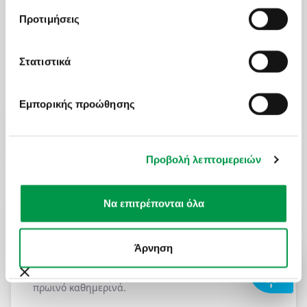
Προτιμήσεις
Αναζήτηση
Στατιστικά
506
Εμπορικής προώθησης
ΔΙΑΘΕΣΙΜΕΣ ΕΚΔΡΟΜΕΣ
Προβολή λεπτομερειών
Φίλτρα
ΜΠΑΝΓΚΟΚ - ΠΟΥΚΕΤ - ΣΙΓΚΑΠΟΥΡΗ ΣΕ ΜΙΑ
Να επιτρέπονται όλα
ΕΚΔΡΟΜΗ!
Πληροφορίες
Αναχωρήσεις
Άρνηση
13 μέρες αεροπορικώς σε Μπανγκόκ - Πούκετ -
Σιγκαπούρη. Διαμονή σε ξενοδοχεία 4* & 5* με
πρωινό καθημερινά.