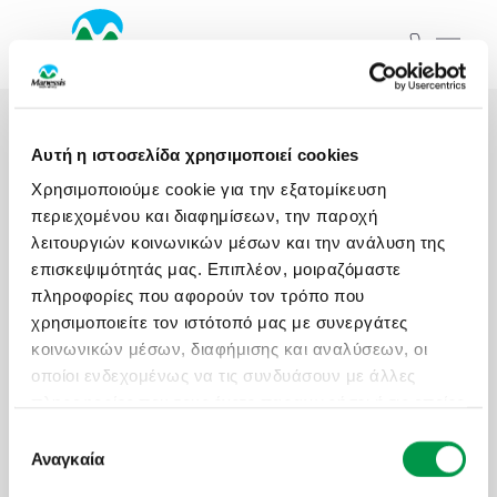
ΞΕΚΙΝΗΣΤΕ ΤΟ ΤΑΞΙΔΙ ΣΑΣ
ΑΠΟ ΕΔΩ
ΑΤΟΜΙΚΑ - TAILOR MADE TRIPS
Αρχική
Εκδρομές
Αυτή η ιστοσελίδα χρησιμοποιεί cookies
MICE & DMC
Χρησιμοποιούμε cookie για την εξατομίκευση
Εκδρομές
Ξενοδοχεία
ΤΑ ΤΑΞΙΔΙΑ ΜΑΣ
περιεχομένου και διαφημίσεων, την παροχή
ΣΧΟΛΙΚΕΣ ΕΚΔΡΟΜΕΣ
λειτουργιών κοινωνικών μέσων και την ανάλυση της
επισκεψιμότητάς μας. Επιπλέον, μοιραζόμαστε
Προορισμός...
πληροφορίες που αφορούν τον τρόπο που
ΓΑΜΗΛΙΟ ΤΑΞΙΔΙ
χρησιμοποιείτε τον ιστότοπό μας με συνεργάτες
Αναχωρήσεις από..
Αναχωρήσεις έως..
Εκδρομές
Ξενοδοχεία
κοινωνικών μέσων, διαφήμισης και αναλύσεων, οι
ΕΚΔΡΟΜΕΣ ΣΥΛΛΟΓΩΝ - ΣΩΜΑΤΕΙΩΝ
οποίοι ενδεχομένως να τις συνδυάσουν με άλλες
πληροφορίες που τους έχετε παραχωρήσει ή τις οποίες
Αναζήτηση
Προορισμός...
έχουν συλλέξει σε σχέση με την από μέρους σας
Επιλογή
χρήση των υπηρεσιών τους.
Αναγκαία
συγκατάθεσης
Αναχωρήσεις από..
Αναχωρήσεις έως..