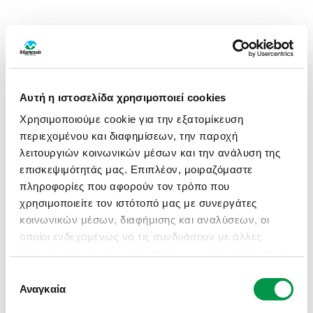
Αυτή η ιστοσελίδα χρησιμοποιεί cookies
Χρησιμοποιούμε cookie για την εξατομίκευση
περιεχομένου και διαφημίσεων, την παροχή
λειτουργιών κοινωνικών μέσων και την ανάλυση της
επισκεψιμότητάς μας. Επιπλέον, μοιραζόμαστε
πληροφορίες που αφορούν τον τρόπο που
χρησιμοποιείτε τον ιστότοπό μας με συνεργάτες
κοινωνικών μέσων, διαφήμισης και αναλύσεων, οι
οποίοι ενδεχομένως να τις συνδυάσουν με άλλες
πληροφορίες που τους έχετε παραχωρήσει ή τις οποίες
έχουν συλλέξει σε σχέση με την από μέρους σας
Επιλογή
APPLICATION ERROR: A CLIENT-SIDE EXCEPTION HAS
χρήση των υπηρεσιών τους.
Αναγκαία
συγκατάθεσης
OCCURRED (SEE THE BROWSER CONSOLE FOR MORE