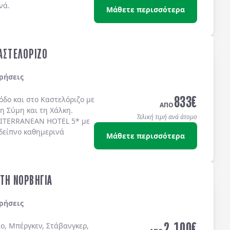
νά.
Μάθετε περισσότερα
ΚΑΣΤΕΛΟΡΙΖΟ
ρήσεις
833
€
όδο
και στο
Καστελόριζο
με
ΑΠΟ
τη
Σύμη
και τη
Χάλκη
.
Τελική τιμή ανά άτομο
ITERRANEAN HOTEL 5*
με
δείπνο καθημερινά
Μάθετε περισσότερα
ΣΤΗ ΝΟΡΒΗΓΙΑ
ρήσεις
2.100
€
ο, Μπέργκεν, Στάβανγκερ,