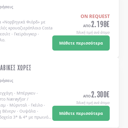
ρήσεις
ON REQUEST
2.198
€
α
«Νορβηγικά Φιόρδ»
με
ΑΠΟ
ελές κρουαζιερόπλοιο
Costa
Τελική τιμή ανά άτομο
λεσιλτ
-
Γκεϊράνγκερ
-
λο
.
Μάθετε περισσότερα
ΝΑΒΙΚΕΣ ΧΩΡΕΣ
ρήσεις
2.300
€
εγχάγη - Μπέργκεν -
ΑΠΟ
το Nærøyfjor /
Τελική τιμή ανά άτομο
αμ - Μύρνταλ - Γκέιλο -
η Βένερν - Ουψάλα -
Μάθετε περισσότερα
δοχεία 3* & 4* με πρωινό