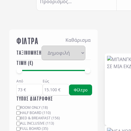
Προορισμός...
ΦΙΛΤΡΑ
Καθάρισμα
ΤΑΞΙΝΟΜΗΣΗ
ΤΙΜΗ (€)
Από
Εώς
Φίλτρο
ΤΥΠΟΣ ΔΙΑΤΡΟΦΗΣ
ROOM ONLY
(
18
)
HALF BOARD
(
110
)
BED & BREAKFAST
(
156
)
ALL INCLUSIVE
(
113
)
FULL BOARD
(
35
)