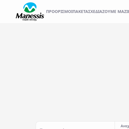
ΞΕΚΙΝΗΣΤΕ ΤΟ ΤΑΞ
ΠΡΟΟΡΙΣΜΟΊ
ΠΑΚΕΤΑ
ΣΧΕΔΙΆΖΟΥΜΕ ΜΑΖΊ
ΑΤΟΜΙΚΑ - TAILOR MADE TRIPS
Εκδρομές
MICE & DMC
Αναχωρήσεις από..
Προορισμός...
ΣΧΟΛΙΚΕΣ ΕΚΔΡΟΜΕΣ
ΓΑΜΗΛΙΟ ΤΑΞΙΔΙ
ΕΚΔΡΟΜΕΣ ΣΥΛΛΟΓΩΝ - ΣΩΜΑΤΕΙΩΝ
Αναχ