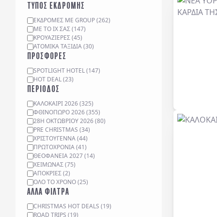
ΤΥΠΟΣ ΕΚΔΡΟΜΗΣ
ΕΚΔΡΟΜΈΣ ΜΕ GROUP
(
262
)
ΜΕ ΤΟ ΙΧ ΣΑΣ
(
147
)
ΚΡΟΥΑΖΙΈΡΕΣ
(
45
)
ΑΤΟΜΙΚΆ ΤΑΞΊΔΙΑ
(
30
)
ΠΡΟΣΦΟΡΕΣ
SPOTLIGHT HOTEL
(
147
)
HOT DEAL
(
23
)
ΠΕΡΙΟΔΟΣ
ΚΑΛΟΚΑΙΡΙ 2026
(
325
)
ΦΘΙΝΟΠΩΡΟ 2026
(
355
)
28Η ΟΚΤΩΒΡΙΟΥ 2026
(
80
)
PRE CHRISTMAS
(
34
)
ΧΡΙΣΤΟΥΓΕΝΝΑ
(
44
)
ΠΡΩΤΟΧΡΟΝΙΑ
(
41
)
ΘΕΟΦΑΝΕΙΑ 2027
(
14
)
ΧΕΙΜΩΝΑΣ
(
75
)
ΑΠΟΚΡΙΕΣ
(
2
)
ΟΛΟ ΤΟ ΧΡΟΝΟ
(
25
)
ΑΛΛΑ ΦΙΛΤΡΑ
CHRISTMAS HOT DEALS
(
19
)
ROAD TRIPS
(
19
)