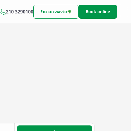
210 3290100
Επικοινωνία
Book online