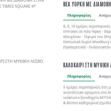
ΝΕΑ ΥΟΡΚΗ ΜΕ ΔΙΑΜΟΝΗ
Πληροφορίες
Αναχω
8, 9, 10 ημέρες αεροπορικώ
Emirates
σε
Νέα Υόρκη
-
Βόρ
Μανχάταν
-
Γέφυρα του Μπρ
Εκπτωτικό Χωριό Woodbury
(Προαιρετικό)
-
Ουάσινγκτον 
(Προαιρετικό)
. Διαμονή πάν
πολυτελές
MARRIOTT MARQU
BY HILTON NEW YORK TIME
ΚΑΛΟΚΑΙΡΙ ΣΤΗ ΜΥΘΙΚΗ
SHELBURNE SONESTA 4*
χωρ
Πληροφορίες
Αναχω
5 ημέρες αεροπορικώς στη 
ανατολίτικα αρώματα στο
Α
νεόκτιστο ξενοδοχείο
MYTHI
& δείπνο
καθημερινά
(ημιδι