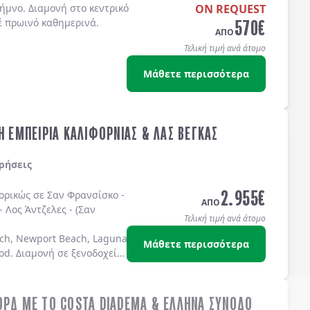
ήμνο. Διαμονή στο κεντρικό
ON REQUEST
570
€
έ πρωινό καθημερινά.
ΑΠΟ
Τελική τιμή ανά άτομο
Μάθετε περισσότερα
Η ΕΜΠΕΙΡΙΑ ΚΑΛΙΦΟΡΝΙΑΣ & ΛΑΣ ΒΕΓΚΑΣ
ρήσεις
2.955
€
πορικώς σε
Σαν Φρανσίσκο
-
ΑΠΟ
-
Λος Άντζελες
-
(Σαν
Τελική τιμή ανά άτομο
ch, Newport Beach, Laguna Beach Dana Point, Coronado Island)
Μάθετε περισσότερα
od
. Διαμονή σε
ξενοδοχεία
ΟΡΔ ΜΕ ΤΟ COSTA DIADEMA & ΕΛΛΗΝΑ ΣΥΝΟΔΟ