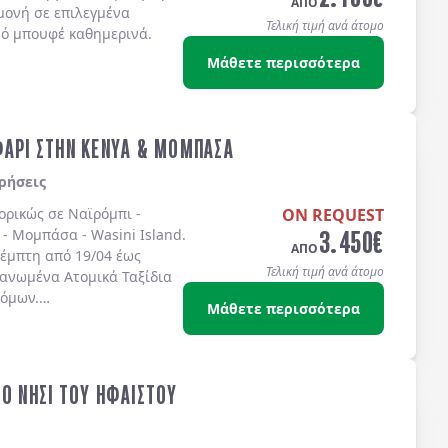
ΑΠΟ
μονή σε επιλεγμένα
Τελική τιμή ανά άτομο
νό μπουφέ καθημερινά.
Μάθετε περισσότερα
ΦΑΡΙ ΣΤΗΝ ΚΕΝΥΑ & ΜΟΜΠΑΣΑ
ρήσεις
πορικώς σε
Ναϊρόμπι -
ON REQUEST
3.450
€
 - Μομπάσα - Wasini Island
.
ΑΠΟ
έμπτη από 19/04 έως
Τελική τιμή ανά άτομο
γανωμένα Ατομικά Ταξίδια
τόμων.
Μάθετε περισσότερα
ΤΟ ΝΗΣΙ ΤΟΥ ΗΦΑΙΣΤΟΥ