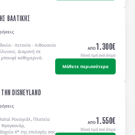
ΤΗΣ ΒΑΛΤΙΚΗΣ
ρήσεις
1.300
€
θονία
-
Λετονία
-
Λιθουανία
ΑΠΟ
ίλνιους
. Διαμονή σε
Τελική τιμή ανά άτομο
 μπουφέ
καθημερινά.
Μάθετε περισσότερα
& ΤΗΝ DISNEYLAND
ρήσεις
1.550
€
Παλαί Ρουαγιάλ, Πλατεία
ΑΠΟ
 Φραγκονάρ,
Τελική τιμή ανά άτομο
δοχείo 4* της επιλογής σας