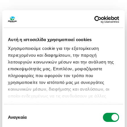
Αυτή η ιστοσελίδα χρησιμοποιεί cookies
Χρησιμοποιούμε cookie για την εξατομίκευση
περιεχομένου και διαφημίσεων, την παροχή
λειτουργιών κοινωνικών μέσων και την ανάλυση της
επισκεψιμότητάς μας. Επιπλέον, μοιραζόμαστε
πληροφορίες που αφορούν τον τρόπο που
χρησιμοποιείτε τον ιστότοπό μας με συνεργάτες
κοινωνικών μέσων, διαφήμισης και αναλύσεων, οι
οποίοι ενδεχομένως να τις συνδυάσουν με άλλες
πληροφορίες που τους έχετε παραχωρήσει ή τις οποίες
έχουν συλλέξει σε σχέση με την από μέρους σας
Επιλογή
APPLICATION ERROR: A CLIENT-SIDE EXCEPTION HAS
χρήση των υπηρεσιών τους.
Αναγκαία
συγκατάθεσης
OCCURRED (SEE THE BROWSER CONSOLE FOR MORE