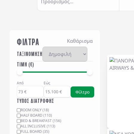
Προορισμός...
ΦΙΛΤΡΑ
Καθάρισμα
ΤΑΞΙΝΟΜΗΣΗ
ΤΙΜΗ (€)
Από
Εώς
Φίλτρο
ΤΥΠΟΣ ΔΙΑΤΡΟΦΗΣ
ROOM ONLY
(
18
)
HALF BOARD
(
110
)
BED & BREAKFAST
(
156
)
ALL INCLUSIVE
(
113
)
FULL BOARD
(
35
)