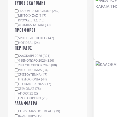
ΤΥΠΟΣ ΕΚΔΡΟΜΗΣ
ΕΚΔΡΟΜΈΣ ΜΕ GROUP
(
262
)
ΜΕ ΤΟ ΙΧ ΣΑΣ
(
147
)
ΚΡΟΥΑΖΙΈΡΕΣ
(
45
)
ΑΤΟΜΙΚΆ ΤΑΞΊΔΙΑ
(
30
)
ΠΡΟΣΦΟΡΕΣ
SPOTLIGHT HOTEL
(
147
)
HOT DEAL
(
24
)
ΠΕΡΙΟΔΟΣ
ΚΑΛΟΚΑΙΡΙ 2026
(
321
)
ΦΘΙΝΟΠΩΡΟ 2026
(
356
)
28Η ΟΚΤΩΒΡΙΟΥ 2026
(
80
)
PRE CHRISTMAS
(
34
)
ΧΡΙΣΤΟΥΓΕΝΝΑ
(
47
)
ΠΡΩΤΟΧΡΟΝΙΑ
(
44
)
ΘΕΟΦΑΝΕΙΑ 2027
(
17
)
ΧΕΙΜΩΝΑΣ
(
78
)
ΑΠΟΚΡΙΕΣ
(
2
)
ΟΛΟ ΤΟ ΧΡΟΝΟ
(
25
)
ΑΛΛΑ ΦΙΛΤΡΑ
CHRISTMAS HOT DEALS
(
19
)
ROAD TRIPS
(
19
)