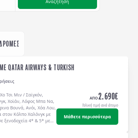
Αναζήτηση
ΚΔΡΟΜΕΣ
ME QATAR AIRWAYS & TURKISH
ρήσεις
2.690
€
Χο Τσι Μιν / Σαϊγκόν
,
ΑΠΟ
νγκ
,
Χοϊάν
,
Λόφος Μπα Να
,
Τελική τιμή ανά άτομο
ρινα Βουνά
,
Ανόι
,
Χόα Λου
,
α στον
Κόλπο Χαλόνγκ
με
Μάθετε περισσότερα
σε
ξενοδοχεία 4*
&
5*
με