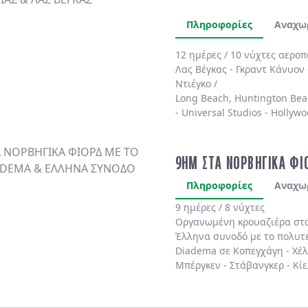
Πληροφορίες
Αναχω
12 ημέρες / 10 νύχτες αερο
Λας Βέγκας
-
Γκραντ Κάνυον
Ντιέγκο /
Long Beach, Huntington Bea
-
Universal Studios
-
Hollywo
4* χωρίς πρωινό
.
9ΗΜ ΣΤΑ ΝΟΡΒΗΓΙΚΑ ΦΙ
Πληροφορίες
Αναχω
9 ημέρες / 8 νύχτες
Οργανωμένη κρουαζιέρα στ
Έλληνα συνοδό
με το πολυτ
Diadema
σε
Κοπεγχάγη
-
Χέ
Μπέργκεν
-
Στάβανγκερ
-
Κίε