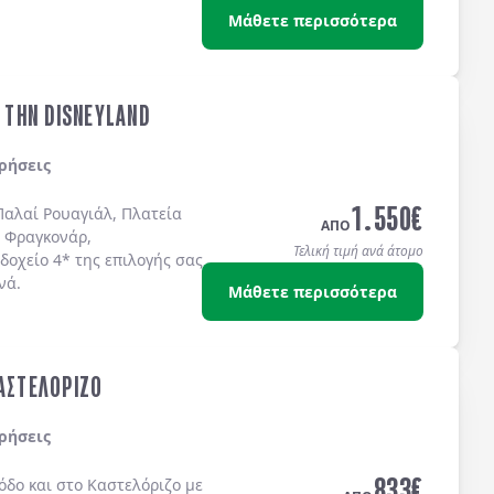
Μάθετε περισσότερα
& ΤΗΝ DISNEYLAND
ρήσεις
1.550
€
Παλαί Ρουαγιάλ, Πλατεία
ΑΠΟ
 Φραγκονάρ,
Τελική τιμή ανά άτομο
δοχείo 4* της επιλογής σας
νά.
Μάθετε περισσότερα
ΚΑΣΤΕΛΟΡΙΖΟ
ρήσεις
833
€
όδο
και στο
Καστελόριζο
με