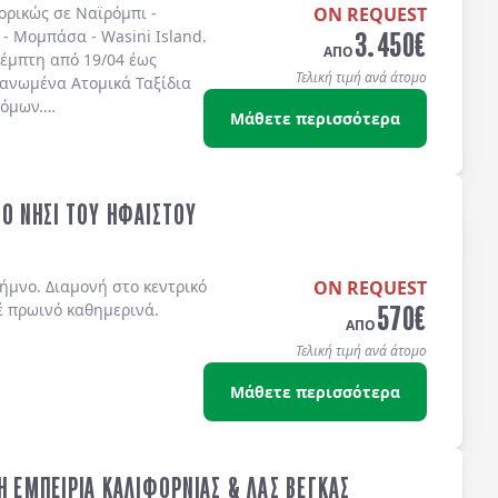
πορικώς σε
Ναϊρόμπι -
ON REQUEST
3.450
€
 - Μομπάσα - Wasini Island
.
ΑΠΟ
έμπτη από 19/04 έως
Τελική τιμή ανά άτομο
γανωμένα Ατομικά Ταξίδια
τόμων.
Μάθετε περισσότερα
ΤΟ ΝΗΣΙ ΤΟΥ ΗΦΑΙΣΤΟΥ
ήμνο. Διαμονή στο κεντρικό
ON REQUEST
570
€
έ πρωινό καθημερινά.
ΑΠΟ
Τελική τιμή ανά άτομο
Μάθετε περισσότερα
Η ΕΜΠΕΙΡΙΑ ΚΑΛΙΦΟΡΝΙΑΣ & ΛΑΣ ΒΕΓΚΑΣ