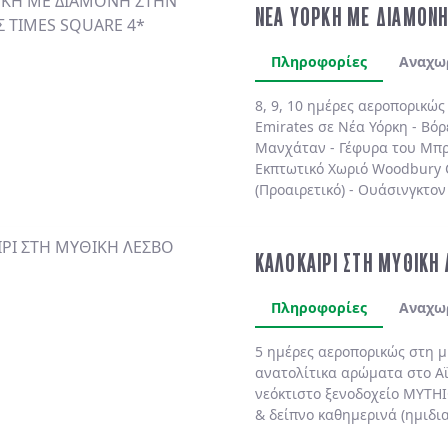
ΝΕΑ ΥΟΡΚΗ ΜΕ ΔΙΑΜΟΝΗ
Πληροφορίες
Αναχω
8, 9, 10 ημέρες αεροπορικώ
Emirates
σε
Νέα Υόρκη
-
Βόρ
Μανχάταν
-
Γέφυρα του Μπρ
Εκπτωτικό Χωριό Woodbury
(Προαιρετικό)
-
Ουάσινγκτον 
(Προαιρετικό)
. Διαμονή πάν
πολυτελές
MARRIOTT MARQU
BY HILTON NEW YORK TIME
ΚΑΛΟΚΑΙΡΙ ΣΤΗ ΜΥΘΙΚΗ
SHELBURNE SONESTA 4*
χωρ
Πληροφορίες
Αναχω
5 ημέρες αεροπορικώς στη 
ανατολίτικα αρώματα στο
Α
νεόκτιστο ξενοδοχείο
MYTHI
& δείπνο
καθημερινά
(ημιδι