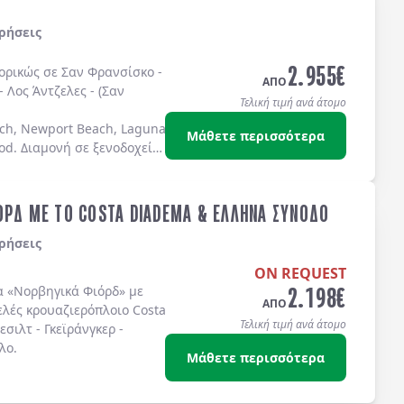
ρήσεις
2.955
€
πορικώς σε
Σαν Φρανσίσκο
-
ΑΠΟ
-
Λος Άντζελες
-
(Σαν
Τελική τιμή ανά άτομο
ch, Newport Beach, Laguna Beach Dana Point, Coronado Island)
Μάθετε περισσότερα
od
. Διαμονή σε
ξενοδοχεία
ΟΡΔ ΜΕ ΤΟ COSTA DIADEMA & ΕΛΛΗΝΑ ΣΥΝΟΔΟ
ρήσεις
ON REQUEST
2.198
€
α
«Νορβηγικά Φιόρδ»
με
ΑΠΟ
ελές κρουαζιερόπλοιο
Costa
Τελική τιμή ανά άτομο
λεσιλτ
-
Γκεϊράνγκερ
-
λο
.
Μάθετε περισσότερα