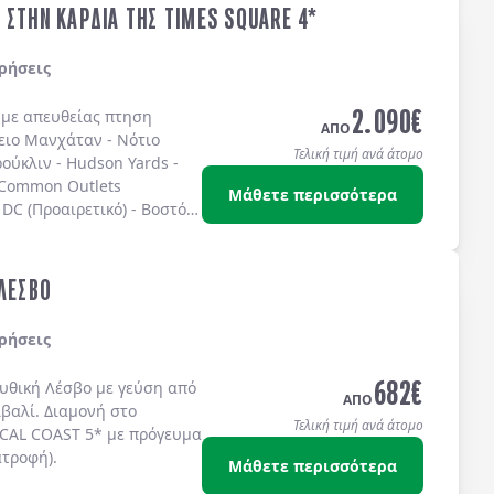
 ΣΤΗΝ ΚΑΡΔΙΑ ΤΗΣ TIMES SQUARE 4*
ρήσεις
2.090
€
ς με απευθείας πτηση
ΑΠΟ
ειο Μανχάταν
-
Νότιο
Τελική τιμή ανά άτομο
ούκλιν
-
Hudson Yards
-
 Common Outlets
Μάθετε περισσότερα
DC (Προαιρετικό)
-
Βοστόνη
ω στην
TIMES SQUARE
στο
IS 4* sup.
ή στο
TEMPO
S SQUARE 4*
ή στο
 ΛΕΣΒΟ
ίς πρωινό.
ρήσεις
682
€
μυθική
Λέσβο
με γεύση από
ΑΠΟ
ϊβαλί
. Διαμονή στο
Τελική τιμή ανά άτομο
CAL COAST 5*
με
πρόγευμα
ατροφή)
.
Μάθετε περισσότερα