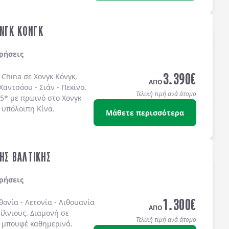
ΝΓΚ ΚΟΝΓΚ
ρήσεις
3.390
€
 China σε Χονγκ Κόνγκ,
ΑΠΟ
Χαντσόου - Σιάν - Πεκίνο.
Τελική τιμή ανά άτομο
 5* με πρωινό στο Χονγκ
 υπόλοιπη Κίνα.
Μάθετε περισσότερα
ΤΗΣ ΒΑΛΤΙΚΗΣ
ρήσεις
1.300
€
θονία
-
Λετονία
-
Λιθουανία
ΑΠΟ
ίλνιους
. Διαμονή σε
Τελική τιμή ανά άτομο
 μπουφέ
καθημερινά.