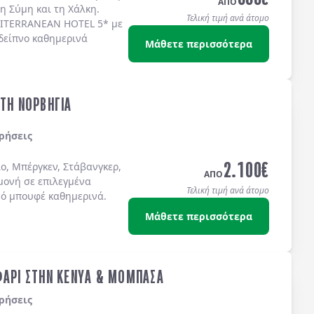
ΑΠΟ
τη
Σύμη
και τη
Χάλκη
.
Τελική τιμή ανά άτομο
ITERRANEAN HOTEL 5*
με
δείπνο καθημερινά
Μάθετε περισσότερα
ΣΤΗ ΝΟΡΒΗΓΙΑ
ρήσεις
2.100
€
ο, Μπέργκεν, Στάβανγκερ,
ΑΠΟ
μονή σε επιλεγμένα
Τελική τιμή ανά άτομο
νό μπουφέ καθημερινά.
Μάθετε περισσότερα
ΦΑΡΙ ΣΤΗΝ ΚΕΝΥΑ & ΜΟΜΠΑΣΑ
ρήσεις