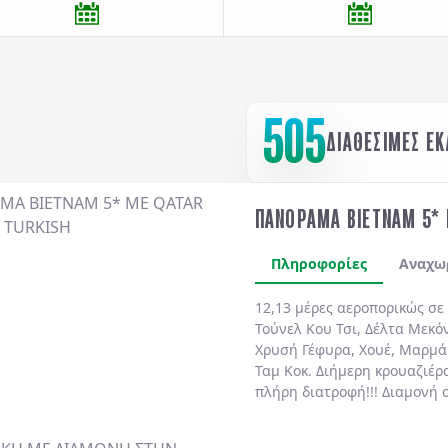
505
ΔΙΑΘΕΣΙΜΕΣ Ε
ΠΑΝΟΡΑΜΑ ΒΙΕΤΝΑΜ 5* 
Πληροφορίες
Αναχω
12,13 μέρες αεροπορικώς σε
Τούνελ Κου Τσι
,
Δέλτα Μεκό
Χρυσή Γέφυρα
,
Χουέ
,
Μαρμά
Ταμ Κοκ
. Διήμερη κρουαζιέρ
πλήρη διατροφή!!!
Διαμονή 
ημιδιατροφή
καθημερινά.