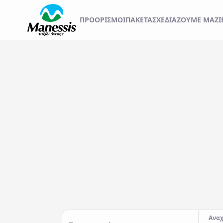
ΞΕΚΙΝΗΣΤΕ ΤΟ ΤΑΞ
ΠΡΟΟΡΙΣΜΟΊ
ΠΑΚΕΤΑ
ΣΧΕΔΙΆΖΟΥΜΕ ΜΑΖΊ
ΑΤΟΜΙΚΑ - TAILOR MADE TRIPS
Εκδρομές
MICE & DMC
Αναχωρήσεις από..
Προορισμός...
ΣΧΟΛΙΚΕΣ ΕΚΔΡΟΜΕΣ
ΓΑΜΗΛΙΟ ΤΑΞΙΔΙ
ΕΚΔΡΟΜΕΣ ΣΥΛΛΟΓΩΝ - ΣΩΜΑΤΕΙΩΝ
Αναχ