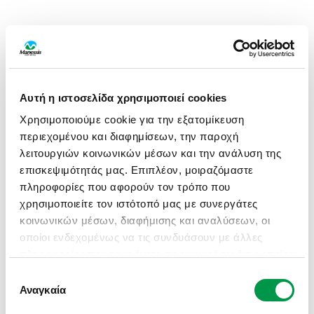
Αυτή η ιστοσελίδα χρησιμοποιεί cookies
Χρησιμοποιούμε cookie για την εξατομίκευση
περιεχομένου και διαφημίσεων, την παροχή
λειτουργιών κοινωνικών μέσων και την ανάλυση της
επισκεψιμότητάς μας. Επιπλέον, μοιραζόμαστε
πληροφορίες που αφορούν τον τρόπο που
χρησιμοποιείτε τον ιστότοπό μας με συνεργάτες
κοινωνικών μέσων, διαφήμισης και αναλύσεων, οι
οποίοι ενδεχομένως να τις συνδυάσουν με άλλες
πληροφορίες που τους έχετε παραχωρήσει ή τις οποίες
έχουν συλλέξει σε σχέση με την από μέρους σας
Επιλογή
APPLICATION ERROR: A CLIENT-SIDE EXCEPTION HAS
χρήση των υπηρεσιών τους.
Αναγκαία
συγκατάθεσης
OCCURRED (SEE THE BROWSER CONSOLE FOR MORE