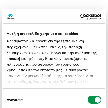
Αυτή η ιστοσελίδα χρησιμοποιεί cookies
Χρησιμοποιούμε cookie για την εξατομίκευση
περιεχομένου και διαφημίσεων, την παροχή
λειτουργιών κοινωνικών μέσων και την ανάλυση της
επισκεψιμότητάς μας. Επιπλέον, μοιραζόμαστε
πληροφορίες που αφορούν τον τρόπο που
χρησιμοποιείτε τον ιστότοπό μας με συνεργάτες
κοινωνικών μέσων, διαφήμισης και αναλύσεων, οι
οποίοι ενδεχομένως να τις συνδυάσουν με άλλες
πληροφορίες που τους έχετε παραχωρήσει ή τις οποίες
έχουν συλλέξει σε σχέση με την από μέρους σας
Επιλογή
APPLICATION ERROR: A CLIENT-SIDE EXCEPTION HAS
χρήση των υπηρεσιών τους.
Αναγκαία
συγκατάθεσης
OCCURRED (SEE THE BROWSER CONSOLE FOR MORE