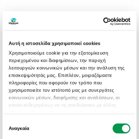
Αυτή η ιστοσελίδα χρησιμοποιεί cookies
Χρησιμοποιούμε cookie για την εξατομίκευση
περιεχομένου και διαφημίσεων, την παροχή
λειτουργιών κοινωνικών μέσων και την ανάλυση της
επισκεψιμότητάς μας. Επιπλέον, μοιραζόμαστε
πληροφορίες που αφορούν τον τρόπο που
χρησιμοποιείτε τον ιστότοπό μας με συνεργάτες
κοινωνικών μέσων, διαφήμισης και αναλύσεων, οι
οποίοι ενδεχομένως να τις συνδυάσουν με άλλες
πληροφορίες που τους έχετε παραχωρήσει ή τις οποίες
έχουν συλλέξει σε σχέση με την από μέρους σας
Επιλογή
APPLICATION ERROR: A CLIENT-SIDE EXCEPTION HAS
χρήση των υπηρεσιών τους.
Αναγκαία
συγκατάθεσης
OCCURRED (SEE THE BROWSER CONSOLE FOR MORE