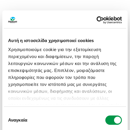
Αυτή η ιστοσελίδα χρησιμοποιεί cookies
Χρησιμοποιούμε cookie για την εξατομίκευση
περιεχομένου και διαφημίσεων, την παροχή
λειτουργιών κοινωνικών μέσων και την ανάλυση της
επισκεψιμότητάς μας. Επιπλέον, μοιραζόμαστε
πληροφορίες που αφορούν τον τρόπο που
χρησιμοποιείτε τον ιστότοπό μας με συνεργάτες
κοινωνικών μέσων, διαφήμισης και αναλύσεων, οι
οποίοι ενδεχομένως να τις συνδυάσουν με άλλες
πληροφορίες που τους έχετε παραχωρήσει ή τις οποίες
έχουν συλλέξει σε σχέση με την από μέρους σας
Επιλογή
APPLICATION ERROR: A CLIENT-SIDE EXCEPTION HAS
χρήση των υπηρεσιών τους.
Αναγκαία
συγκατάθεσης
OCCURRED (SEE THE BROWSER CONSOLE FOR MORE