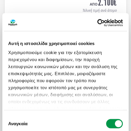
2.100
€
ΑΠΟ
Τελική τιμή ανά άτομο
Μάθετε περισσότερα
Αυτή η ιστοσελίδα χρησιμοποιεί cookies
ΑΤΟΜΙΚΟ ΤΑΞΙΔΙ ΜΕ ΣΑΦΑΡΙ ΣΤΗΝ ΚΕΝΥΑ &
ΜΟΜΠΑΣΑ
Χρησιμοποιούμε cookie για την εξατομίκευση
περιεχομένου και διαφημίσεων, την παροχή
Πληροφορίες
Αναχωρήσεις
λειτουργιών κοινωνικών μέσων και την ανάλυση της
13 ημέρες / 10 νύχτες αεροπορικώς σε
Ναϊρόμπι -
επισκεψιμότητάς μας. Επιπλέον, μοιραζόμαστε
Αμποσέλι - Ανατολικό Τσάβο - Μομπάσα - Wasini
πληροφορίες που αφορούν τον τρόπο που
Island
. Αναχωρήσεις κάθε Τρίτη & Πέμπτη από
19/04 έως 10/12/2026 (επιστροφή). Οργανωμένα
χρησιμοποιείτε τον ιστότοπό μας με συνεργάτες
ON REQUEST
Ατομικά Ταξίδια με ελάχιστη συμμετοχή 2 ατόμων.
κοινωνικών μέσων, διαφήμισης και αναλύσεων, οι
3.450
€
ΑΠΟ
οποίοι ενδεχομένως να τις συνδυάσουν με άλλες
Τελική τιμή ανά άτομο
πληροφορίες που τους έχετε παραχωρήσει ή τις οποίες
έχουν συλλέξει σε σχέση με την από μέρους σας
Επιλογή
Μάθετε περισσότερα
χρήση των υπηρεσιών τους.
Αναγκαία
συγκατάθεσης