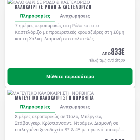
ΚΑΛΟΚΑΙΡΙ ΣΕ ΡΟΔΟ & ΚΑΣΤΕΛΟΡΙΖΟ
Πληροφορίες
Αναχωρήσεις
7 ημέρες αεροπορικώς στη
Ρόδο
και στο
Καστελόριζο
με προαιρετικές κρουαζιέρες στη
Σύμη
και τη
Χάλκη
. Διαμονή στο πολυτελές
MEDITERRANEAN HOTEL 5*
με μπουφέ πρωϊνό και
833
€
μπουφέ δείπνο καθημερινά
(ημιδιατροφή)
.
ΑΠΟ
Τελική τιμή ανά άτομο
Μάθετε περισσότερα
ΜΑΓΕΥΤΙΚΟ ΚΑΛΟΚΑΙΡΙ ΣΤΗ ΝΟΡΒΗΓΙΑ
Πληροφορίες
Αναχωρήσεις
8 μέρες αεροπορικώς σε Όσλο, Μπέργκεν,
Στάβανγκερ, Κρίστιανσαντ, Ντράμεν. Διαμονή σε
επιλεγμένα ξενοδοχεία 3* & 4* με πρωινό μπουφέ
καθημερινά.