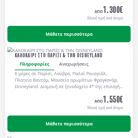
καθημερινά.
1.300
€
ΑΠΟ
Τελική τιμή ανά άτομο
Μάθετε περισσότερα
ΚΑΛΟΚΑΙΡΙ ΣΤΟ ΠΑΡΙΣΙ & ΤΗΝ DISNEYLAND
Πληροφορίες
Αναχωρήσεις
6 μέρες σε Παρίσι, Λούβρο, Παλαί Ρουαγιάλ,
Πλατεία Βαντόμ, Μουσείο αρωμάτων Φραγκονάρ,
Disneyland. Διαμονή σε ξενοδοχείo 4* της επιλογής
σας με πρωινό μπουφέ καθημερινά.
1.550
€
ΑΠΟ
Τελική τιμή ανά άτομο
Μάθετε περισσότερα