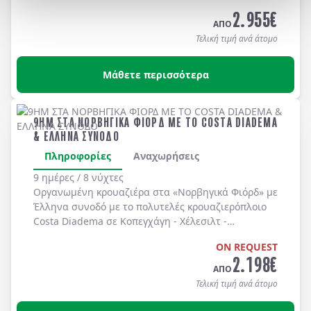
Long Beach, Huntington Beach, Newport Beach, Laguna Bea
2.955
€
-
Universal Studios
-
Hollywood
. Διαμονή σε
ΑΠΟ
ξενοδοχεία 4* χωρίς πρωινό
.
Τελική τιμή ανά άτομο
Μάθετε περισσότερα
9ΗΜ ΣΤΑ ΝΟΡΒΗΓΙΚΑ ΦΙΟΡΔ ΜΕ ΤΟ COSTA DIADEMA
& ΕΛΛΗΝΑ ΣΥΝΟΔΟ
Πληροφορίες
Αναχωρήσεις
9 ημέρες / 8 νύχτες
Οργανωμένη κρουαζιέρα στα
«Νορβηγικά Φιόρδ»
με
Έλληνα συνοδό
με το πολυτελές κρουαζιερόπλοιο
Costa Diadema
σε
Κοπεγχάγη
-
Χέλεσιλτ
-
Γκεϊράνγκερ
-
Μπέργκεν
-
Στάβανγκερ
-
Κίελο
.
ON REQUEST
2.198
€
ΑΠΟ
Τελική τιμή ανά άτομο