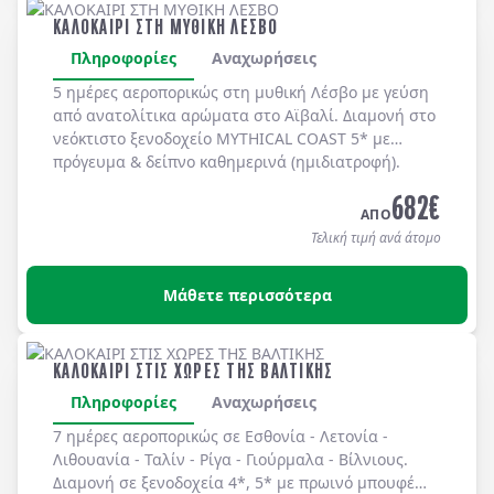
ΚΑΛΟΚΑΙΡΙ ΣΤΗ ΜΥΘΙΚΗ ΛΕΣΒΟ
Πληροφορίες
Αναχωρήσεις
5 ημέρες αεροπορικώς στη μυθική
Λέσβο
με γεύση
από ανατολίτικα αρώματα στο
Αϊβαλί
. Διαμονή στο
νεόκτιστο ξενοδοχείο
MYTHICAL COAST 5*
με
πρόγευμα & δείπνο
καθημερινά
(ημιδιατροφή)
.
682
€
ΑΠΟ
Τελική τιμή ανά άτομο
Μάθετε περισσότερα
ΚΑΛΟΚΑΙΡΙ ΣΤΙΣ ΧΩΡΕΣ ΤΗΣ ΒΑΛΤΙΚΗΣ
Πληροφορίες
Αναχωρήσεις
7 ημέρες αεροπορικώς σε
Εσθονία
-
Λετονία
-
Λιθουανία
-
Ταλίν
-
Ρίγα
-
Γιούρμαλα
-
Βίλνιους
.
Διαμονή σε
ξενοδοχεία 4*, 5*
με
πρωινό μπουφέ