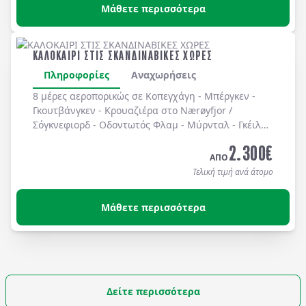
Μάθετε περισσότερα
ΚΑΛΟΚΑΙΡΙ ΣΤΙΣ ΣΚΑΝΔΙΝΑΒΙΚΕΣ ΧΩΡΕΣ
Πληροφορίες
Αναχωρήσεις
8 μέρες αεροπορικώς σε Κοπεγχάγη - Μπέργκεν -
Γκουτβάνγκεν - Κρουαζιέρα στο Nærøyfjor /
Σόγκνεφιορδ - Οδοντωτός Φλαμ - Μύρνταλ - Γκέιλο -
Όσλο - Χολμενκόλλεν - Λίμνη Βένερν - Ουψάλα -
2.300
€
Στοκχόλμη. Διαμονή σε ξενοδοχεία 3* & 4* με
ΑΠΟ
πρωινό καθημερινά.
Τελική τιμή ανά άτομο
Μάθετε περισσότερα
Δείτε περισσότερα