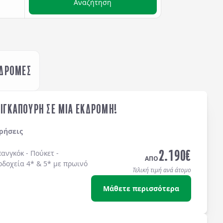
Αναζήτηση
ΚΔΡΟΜΕΣ
ΣΙΓΚΑΠΟΥΡΗ ΣΕ ΜΙΑ ΕΚΔΡΟΜΗ!
ρήσεις
2.190
€
ανγκόκ - Πούκετ -
ΑΠΟ
οδοχεία 4* & 5* με πρωινό
Τελική τιμή ανά άτομο
Μάθετε περισσότερα