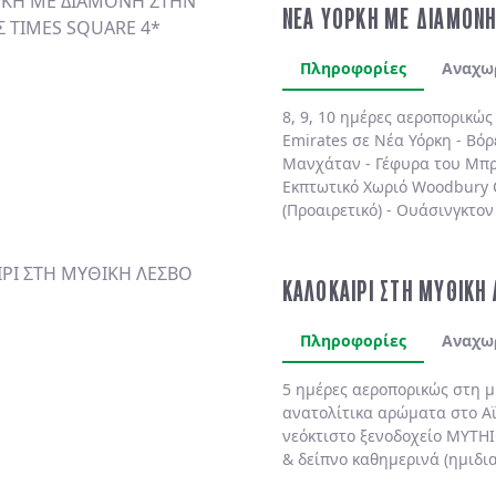
ΝΕΑ ΥΟΡΚΗ ΜΕ ΔΙΑΜΟΝΗ
Πληροφορίες
Αναχω
8, 9, 10 ημέρες αεροπορικώ
Emirates
σε
Νέα Υόρκη
-
Βόρ
Μανχάταν
-
Γέφυρα του Μπρ
Εκπτωτικό Χωριό Woodbury
(Προαιρετικό)
-
Ουάσινγκτον 
(Προαιρετικό)
. Διαμονή πάν
πολυτελές
MARRIOTT MARQU
BY HILTON NEW YORK TIME
ΚΑΛΟΚΑΙΡΙ ΣΤΗ ΜΥΘΙΚΗ
SHELBURNE SONESTA 4*
χωρ
Πληροφορίες
Αναχω
5 ημέρες αεροπορικώς στη 
ανατολίτικα αρώματα στο
Α
νεόκτιστο ξενοδοχείο
MYTHI
& δείπνο
καθημερινά
(ημιδι