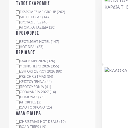
ΤΥΠΟΣ ΕΚΔΡΟΜΗΣ
ΕΚΔΡΟΜΈΣ ΜΕ GROUP
(
262
)
ΜΕ ΤΟ ΙΧ ΣΑΣ
(
147
)
ΚΡΟΥΑΖΙΈΡΕΣ
(
46
)
ΑΤΟΜΙΚΆ ΤΑΞΊΔΙΑ
(
30
)
ΠΡΟΣΦΟΡΕΣ
SPOTLIGHT HOTEL
(
147
)
HOT DEAL
(
23
)
ΠΕΡΙΟΔΟΣ
ΚΑΛΟΚΑΙΡΙ 2026
(
326
)
ΦΘΙΝΟΠΩΡΟ 2026
(
355
)
28Η ΟΚΤΩΒΡΙΟΥ 2026
(
80
)
PRE CHRISTMAS
(
34
)
ΧΡΙΣΤΟΥΓΕΝΝΑ
(
44
)
ΠΡΩΤΟΧΡΟΝΙΑ
(
41
)
ΘΕΟΦΑΝΕΙΑ 2027
(
14
)
ΧΕΙΜΩΝΑΣ
(
75
)
ΑΠΟΚΡΙΕΣ
(
2
)
ΟΛΟ ΤΟ ΧΡΟΝΟ
(
25
)
ΑΛΛΑ ΦΙΛΤΡΑ
CHRISTMAS HOT DEALS
(
19
)
ROAD TRIPS
(
19
)