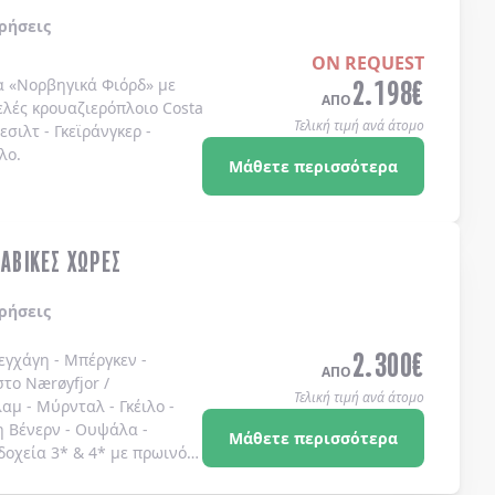
ρήσεις
ON REQUEST
2.198
€
α
«Νορβηγικά Φιόρδ»
με
ΑΠΟ
ελές κρουαζιερόπλοιο
Costa
Τελική τιμή ανά άτομο
λεσιλτ
-
Γκεϊράνγκερ
-
λο
.
Μάθετε περισσότερα
ΝΑΒΙΚΕΣ ΧΩΡΕΣ
ρήσεις
2.300
€
εγχάγη - Μπέργκεν -
ΑΠΟ
το Nærøyfjor /
Τελική τιμή ανά άτομο
αμ - Μύρνταλ - Γκέιλο -
η Βένερν - Ουψάλα -
Μάθετε περισσότερα
δοχεία 3* & 4* με πρωινό