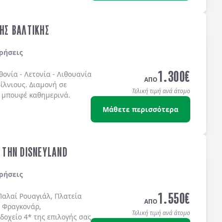
ΤΗΣ ΒΑΛΤΙΚΗΣ
ρήσεις
1.300
€
θονία
-
Λετονία
-
Λιθουανία
ΑΠΟ
ίλνιους
. Διαμονή σε
Τελική τιμή ανά άτομο
 μπουφέ
καθημερινά.
Μάθετε περισσότερα
& ΤΗΝ DISNEYLAND
ρήσεις
1.550
€
Παλαί Ρουαγιάλ, Πλατεία
ΑΠΟ
 Φραγκονάρ,
Τελική τιμή ανά άτομο
δοχείo 4* της επιλογής σας