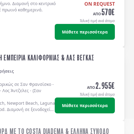
ήμνο. Διαμονή στο κεντρικό
ON REQUEST
570
€
έ πρωινό καθημερινά.
ΑΠΟ
Τελική τιμή ανά άτομο
Μάθετε περισσότερα
Η ΕΜΠΕΙΡΙΑ ΚΑΛΙΦΟΡΝΙΑΣ & ΛΑΣ ΒΕΓΚΑΣ
ρήσεις
2.955
€
πορικώς σε
Σαν Φρανσίσκο
-
ΑΠΟ
-
Λος Άντζελες
-
(Σαν
Τελική τιμή ανά άτομο
ch, Newport Beach, Laguna Beach Dana Point, Coronado Island)
Μάθετε περισσότερα
od
. Διαμονή σε
ξενοδοχεία
ΟΡΔ ΜΕ ΤΟ COSTA DIADEMA & ΕΛΛΗΝΑ ΣΥΝΟΔΟ