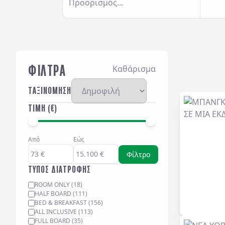
Προορισμός...
ΦΙΛΤΡΑ
Καθάρισμα
ΤΑΞΙΝΟΜΗΣΗ
ΤΙΜΗ (€)
Από
Εώς
Φίλτρο
ΤΥΠΟΣ ΔΙΑΤΡΟΦΗΣ
ROOM ONLY
(
18
)
HALF BOARD
(
111
)
BED & BREAKFAST
(
156
)
ALL INCLUSIVE
(
113
)
FULL BOARD
(
35
)