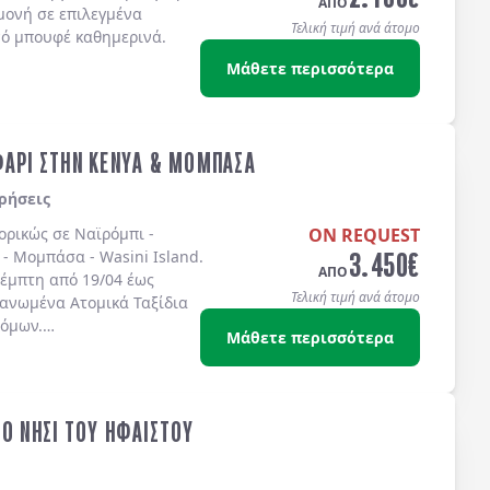
ΑΠΟ
μονή σε επιλεγμένα
Τελική τιμή ανά άτομο
νό μπουφέ καθημερινά.
Μάθετε περισσότερα
ΦΑΡΙ ΣΤΗΝ ΚΕΝΥΑ & ΜΟΜΠΑΣΑ
ρήσεις
πορικώς σε
Ναϊρόμπι -
ON REQUEST
3.450
€
 - Μομπάσα - Wasini Island
.
ΑΠΟ
έμπτη από 19/04 έως
Τελική τιμή ανά άτομο
γανωμένα Ατομικά Ταξίδια
τόμων.
Μάθετε περισσότερα
ΤΟ ΝΗΣΙ ΤΟΥ ΗΦΑΙΣΤΟΥ