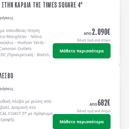
 ΣΤΗΝ ΚΑΡΔΙΑ ΤΗΣ TIMES SQUARE 4*
ρήσεις
2.090
€
ς με απευθείας πτηση
ΑΠΟ
ειο Μανχάταν
-
Νότιο
Τελική τιμή ανά άτομο
ούκλιν
-
Hudson Yards
-
 Common Outlets
Μάθετε περισσότερα
DC (Προαιρετικό)
-
Βοστόνη
ω στην
TIMES SQUARE
στο
IS 4* sup.
ή στο
TEMPO
S SQUARE 4*
ή στο
 ΛΕΣΒΟ
ίς πρωινό.
ρήσεις
682
€
μυθική
Λέσβο
με γεύση από
ΑΠΟ
ϊβαλί
. Διαμονή στο
Τελική τιμή ανά άτομο
CAL COAST 5*
με
πρόγευμα
ατροφή)
.
Μάθετε περισσότερα