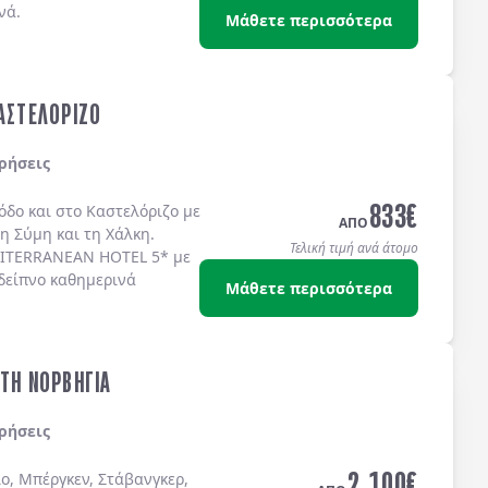
νά.
Μάθετε περισσότερα
ΚΑΣΤΕΛΟΡΙΖΟ
ρήσεις
833
€
όδο
και στο
Καστελόριζο
με
ΑΠΟ
τη
Σύμη
και τη
Χάλκη
.
Τελική τιμή ανά άτομο
ITERRANEAN HOTEL 5*
με
δείπνο καθημερινά
Μάθετε περισσότερα
ΣΤΗ ΝΟΡΒΗΓΙΑ
ρήσεις
2.100
€
ο, Μπέργκεν, Στάβανγκερ,