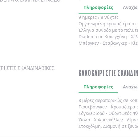
Πληροφορίες
Αναχω
9 ημέρες / 8 νύχτες
Οργανωμένη κρουαζιέρα στ
Έλληνα συνοδό
με το πολυτ
Diadema
σε
Κοπεγχάγη
-
Χέ
Μπέργκεν
-
Στάβανγκερ
-
Κίε
ΚΑΛΟΚΑΙΡΙ ΣΤΙΣ ΣΚΑΝΔΙ
Πληροφορίες
Αναχω
8 μέρες αεροπορικώς σε Κοπ
Γκουτβάνγκεν - Κρουαζιέρα σ
Σόγκνεφιορδ - Οδοντωτός Φλ
Όσλο - Χολμενκόλλεν - Λίμν
Στοκχόλμη. Διαμονή σε ξενο
καθημερινά.