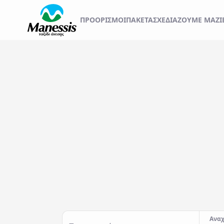
ΞΕΚΙΝΗΣΤΕ ΤΟ ΤΑΞ
ΠΡΟΟΡΙΣΜΟΊ
ΠΑΚΕΤΑ
ΣΧΕΔΙΆΖΟΥΜΕ ΜΑΖΊ
ΑΤΟΜΙΚΑ - TAILOR MADE TRIPS
Εκδρομές
MICE & DMC
Αναχωρήσεις από..
Προορισμός...
ΣΧΟΛΙΚΕΣ ΕΚΔΡΟΜΕΣ
ΓΑΜΗΛΙΟ ΤΑΞΙΔΙ
ΕΚΔΡΟΜΕΣ ΣΥΛΛΟΓΩΝ - ΣΩΜΑΤΕΙΩΝ
Αναχ