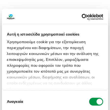
Αυτή η ιστοσελίδα χρησιμοποιεί cookies
Χρησιμοποιούμε cookie για την εξατομίκευση
περιεχομένου και διαφημίσεων, την παροχή
λειτουργιών κοινωνικών μέσων και την ανάλυση της
επισκεψιμότητάς μας. Επιπλέον, μοιραζόμαστε
πληροφορίες που αφορούν τον τρόπο που
χρησιμοποιείτε τον ιστότοπό μας με συνεργάτες
κοινωνικών μέσων, διαφήμισης και αναλύσεων, οι
οποίοι ενδεχομένως να τις συνδυάσουν με άλλες
πληροφορίες που τους έχετε παραχωρήσει ή τις οποίες
έχουν συλλέξει σε σχέση με την από μέρους σας
Επιλογή
APPLICATION ERROR: A CLIENT-SIDE EXCEPTION HAS
χρήση των υπηρεσιών τους.
Αναγκαία
συγκατάθεσης
OCCURRED (SEE THE BROWSER CONSOLE FOR MORE