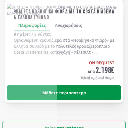
9ΗΜ ΣΤΑ ΝΟΡΒΗΓΙΚΑ ΦΙΟΡΔ ΜΕ ΤΟ COSTA DIADEMA
& ΕΛΛΗΝΑ ΣΥΝΟΔΟ
Πληροφορίες
Αναχωρήσεις
9 ημέρες / 8 νύχτες
Οργανωμένη κρουαζιέρα στα
«Νορβηγικά Φιόρδ»
με
Έλληνα συνοδό
με το πολυτελές κρουαζιερόπλοιο
Costa Diadema
σε
Κοπεγχάγη
-
Χέλεσιλτ
-
Γκεϊράνγκερ
-
Μπέργκεν
-
Στάβανγκερ
-
Κίελο
.
ON REQUEST
2.198
€
ΑΠΟ
Τελική τιμή ανά άτομο
Μάθετε περισσότερα
Δείτε περισσότερα