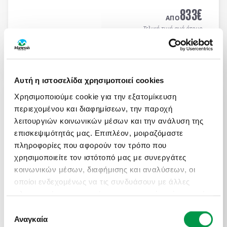
MEDITERRANEAN HOTEL 5*
με μπουφέ πρωϊνό και
833
€
μπουφέ δείπνο καθημερινά
(ημιδιατροφή)
.
ΑΠΟ
Τελική τιμή ανά άτομο
Μάθετε περισσότερα
Αυτή η ιστοσελίδα χρησιμοποιεί cookies
ΜΑΓΕΥΤΙΚΟ ΚΑΛΟΚΑΙΡΙ ΣΤΗ ΝΟΡΒΗΓΙΑ
Χρησιμοποιούμε cookie για την εξατομίκευση
Πληροφορίες
Αναχωρήσεις
περιεχομένου και διαφημίσεων, την παροχή
8 μέρες αεροπορικώς σε Όσλο, Μπέργκεν,
λειτουργιών κοινωνικών μέσων και την ανάλυση της
Στάβανγκερ, Κρίστιανσαντ, Ντράμεν. Διαμονή σε
επισκεψιμότητάς μας. Επιπλέον, μοιραζόμαστε
επιλεγμένα ξενοδοχεία 3* & 4* με πρωινό μπουφέ
πληροφορίες που αφορούν τον τρόπο που
καθημερινά.
χρησιμοποιείτε τον ιστότοπό μας με συνεργάτες
2.100
€
ΑΠΟ
κοινωνικών μέσων, διαφήμισης και αναλύσεων, οι
Τελική τιμή ανά άτομο
οποίοι ενδεχομένως να τις συνδυάσουν με άλλες
πληροφορίες που τους έχετε παραχωρήσει ή τις οποίες
Μάθετε περισσότερα
έχουν συλλέξει σε σχέση με την από μέρους σας
Επιλογή
χρήση των υπηρεσιών τους.
Αναγκαία
συγκατάθεσης