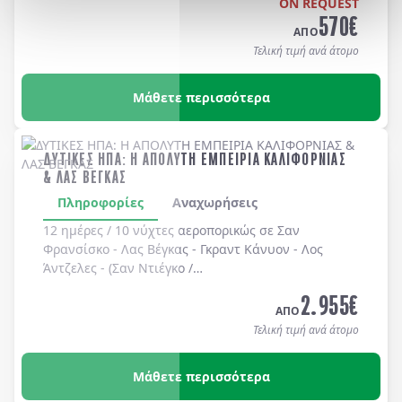
ON REQUEST
570
€
ΑΠΟ
Τελική τιμή ανά άτομο
Μάθετε περισσότερα
ΔΥΤΙΚΕΣ ΗΠΑ: Η ΑΠΟΛΥΤΗ ΕΜΠΕΙΡΙΑ ΚΑΛΙΦΟΡΝΙΑΣ
& ΛΑΣ ΒΕΓΚΑΣ
Πληροφορίες
Αναχωρήσεις
12 ημέρες / 10 νύχτες αεροπορικώς σε
Σαν
Φρανσίσκο
-
Λας Βέγκας
-
Γκραντ Κάνυον
-
Λος
Άντζελες
-
(Σαν Ντιέγκο /
Long Beach, Huntington Beach, Newport Beach, Laguna Bea
2.955
€
-
Universal Studios
-
Hollywood
. Διαμονή σε
ΑΠΟ
ξενοδοχεία 4* χωρίς πρωινό
.
Τελική τιμή ανά άτομο
Μάθετε περισσότερα