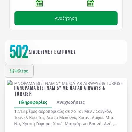
Αναζήτηση
502
ΔΙΑΘΕΣΙΜΕΣ ΕΚΔΡΟΜΕΣ
Φίλτρα
ΠΑΝΟΡΑΜΑ ΒΙΕΤΝΑΜ 5* ME QATAR AIRWAYS &
TURKISH
Πληροφορίες
Αναχωρήσεις
12,13 μέρες αεροπορικώς σε
Χο Τσι Μιν / Σαϊγκόν
,
Τούνελ Κου Τσι
,
Δέλτα Μεκόνγκ
,
Χοϊάν
,
Λόφος Μπα
Να
,
Χρυσή Γέφυρα
,
Χουέ
,
Μαρμάρινα Βουνά
,
Ανόι
,
Χόα Λου
,
Ταμ Κοκ
. Διήμερη κρουαζιέρα στον
Κόλπο