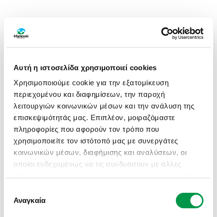
Αυτή η ιστοσελίδα χρησιμοποιεί cookies
Χρησιμοποιούμε cookie για την εξατομίκευση
περιεχομένου και διαφημίσεων, την παροχή
λειτουργιών κοινωνικών μέσων και την ανάλυση της
επισκεψιμότητάς μας. Επιπλέον, μοιραζόμαστε
πληροφορίες που αφορούν τον τρόπο που
χρησιμοποιείτε τον ιστότοπό μας με συνεργάτες
κοινωνικών μέσων, διαφήμισης και αναλύσεων, οι
οποίοι ενδεχομένως να τις συνδυάσουν με άλλες
πληροφορίες που τους έχετε παραχωρήσει ή τις οποίες
έχουν συλλέξει σε σχέση με την από μέρους σας
Επιλογή
APPLICATION ERROR: A CLIENT-SIDE EXCEPTION HAS
χρήση των υπηρεσιών τους.
Αναγκαία
συγκατάθεσης
OCCURRED (SEE THE BROWSER CONSOLE FOR MORE