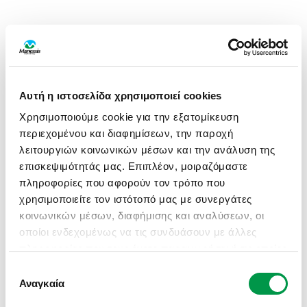
Αυτή η ιστοσελίδα χρησιμοποιεί cookies
Χρησιμοποιούμε cookie για την εξατομίκευση
περιεχομένου και διαφημίσεων, την παροχή
λειτουργιών κοινωνικών μέσων και την ανάλυση της
επισκεψιμότητάς μας. Επιπλέον, μοιραζόμαστε
πληροφορίες που αφορούν τον τρόπο που
χρησιμοποιείτε τον ιστότοπό μας με συνεργάτες
κοινωνικών μέσων, διαφήμισης και αναλύσεων, οι
οποίοι ενδεχομένως να τις συνδυάσουν με άλλες
πληροφορίες που τους έχετε παραχωρήσει ή τις οποίες
έχουν συλλέξει σε σχέση με την από μέρους σας
Επιλογή
APPLICATION ERROR: A CLIENT-SIDE EXCEPTION HAS
χρήση των υπηρεσιών τους.
Αναγκαία
συγκατάθεσης
OCCURRED (SEE THE BROWSER CONSOLE FOR MORE