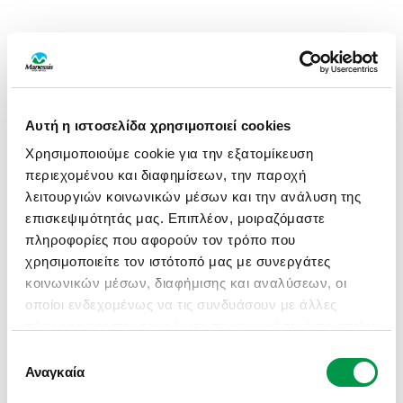
Αυτή η ιστοσελίδα χρησιμοποιεί cookies
Χρησιμοποιούμε cookie για την εξατομίκευση
περιεχομένου και διαφημίσεων, την παροχή
λειτουργιών κοινωνικών μέσων και την ανάλυση της
επισκεψιμότητάς μας. Επιπλέον, μοιραζόμαστε
πληροφορίες που αφορούν τον τρόπο που
χρησιμοποιείτε τον ιστότοπό μας με συνεργάτες
κοινωνικών μέσων, διαφήμισης και αναλύσεων, οι
οποίοι ενδεχομένως να τις συνδυάσουν με άλλες
πληροφορίες που τους έχετε παραχωρήσει ή τις οποίες
έχουν συλλέξει σε σχέση με την από μέρους σας
Επιλογή
APPLICATION ERROR: A CLIENT-SIDE EXCEPTION HAS
χρήση των υπηρεσιών τους.
Αναγκαία
συγκατάθεσης
OCCURRED (SEE THE BROWSER CONSOLE FOR MORE