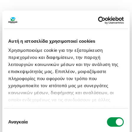
Αυτή η ιστοσελίδα χρησιμοποιεί cookies
Χρησιμοποιούμε cookie για την εξατομίκευση
περιεχομένου και διαφημίσεων, την παροχή
λειτουργιών κοινωνικών μέσων και την ανάλυση της
επισκεψιμότητάς μας. Επιπλέον, μοιραζόμαστε
πληροφορίες που αφορούν τον τρόπο που
χρησιμοποιείτε τον ιστότοπό μας με συνεργάτες
κοινωνικών μέσων, διαφήμισης και αναλύσεων, οι
οποίοι ενδεχομένως να τις συνδυάσουν με άλλες
πληροφορίες που τους έχετε παραχωρήσει ή τις οποίες
έχουν συλλέξει σε σχέση με την από μέρους σας
Επιλογή
APPLICATION ERROR: A CLIENT-SIDE EXCEPTION HAS
χρήση των υπηρεσιών τους.
Αναγκαία
συγκατάθεσης
OCCURRED (SEE THE BROWSER CONSOLE FOR MORE