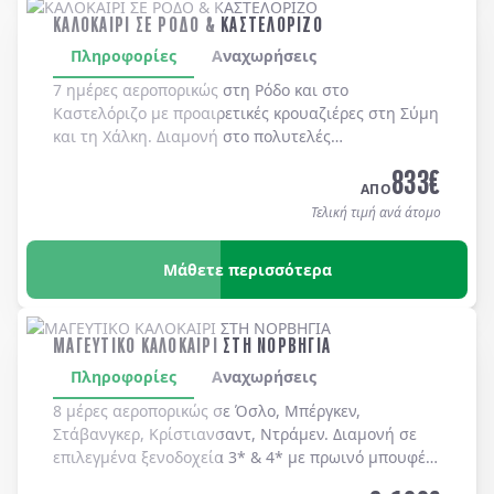
ΚΑΛΟΚΑΙΡΙ ΣΕ ΡΟΔΟ & ΚΑΣΤΕΛΟΡΙΖΟ
Πληροφορίες
Αναχωρήσεις
7 ημέρες αεροπορικώς στη
Ρόδο
και στο
Καστελόριζο
με προαιρετικές κρουαζιέρες στη
Σύμη
και τη
Χάλκη
. Διαμονή στο πολυτελές
MEDITERRANEAN HOTEL 5*
με μπουφέ πρωϊνό και
833
€
μπουφέ δείπνο καθημερινά
(ημιδιατροφή)
.
ΑΠΟ
Τελική τιμή ανά άτομο
Μάθετε περισσότερα
ΜΑΓΕΥΤΙΚΟ ΚΑΛΟΚΑΙΡΙ ΣΤΗ ΝΟΡΒΗΓΙΑ
Πληροφορίες
Αναχωρήσεις
8 μέρες αεροπορικώς σε Όσλο, Μπέργκεν,
Στάβανγκερ, Κρίστιανσαντ, Ντράμεν. Διαμονή σε
επιλεγμένα ξενοδοχεία 3* & 4* με πρωινό μπουφέ
καθημερινά.