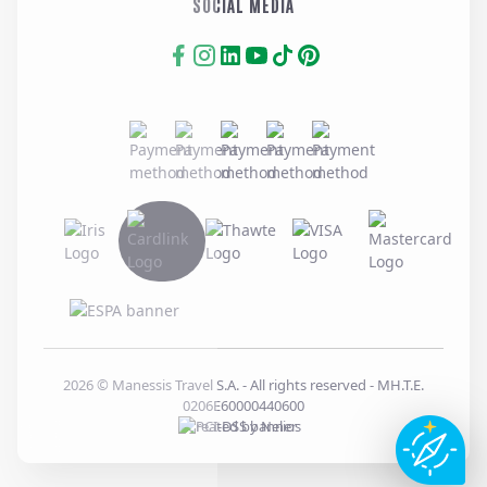
SOCIAL MEDIA
2026
© Manessis Travel S.A. - All rights reserved
- MH.T.E.
0206E60000440600
Created by
Nelios