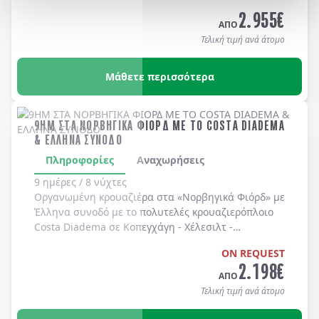
Long Beach, Huntington Beach, Newport Beach, Laguna Bea
2.955
€
-
Universal Studios
-
Hollywood
. Διαμονή σε
ΑΠΟ
ξενοδοχεία 4* χωρίς πρωινό
.
Τελική τιμή ανά άτομο
Μάθετε περισσότερα
9ΗΜ ΣΤΑ ΝΟΡΒΗΓΙΚΑ ΦΙΟΡΔ ΜΕ ΤΟ COSTA DIADEMA
& ΕΛΛΗΝΑ ΣΥΝΟΔΟ
Πληροφορίες
Αναχωρήσεις
9 ημέρες / 8 νύχτες
Οργανωμένη κρουαζιέρα στα
«Νορβηγικά Φιόρδ»
με
Έλληνα συνοδό
με το πολυτελές κρουαζιερόπλοιο
Costa Diadema
σε
Κοπεγχάγη
-
Χέλεσιλτ
-
Γκεϊράνγκερ
-
Μπέργκεν
-
Στάβανγκερ
-
Κίελο
.
ON REQUEST
2.198
€
ΑΠΟ
Τελική τιμή ανά άτομο