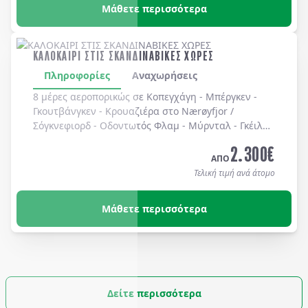
Μάθετε περισσότερα
ΚΑΛΟΚΑΙΡΙ ΣΤΙΣ ΣΚΑΝΔΙΝΑΒΙΚΕΣ ΧΩΡΕΣ
Πληροφορίες
Αναχωρήσεις
8 μέρες αεροπορικώς σε Κοπεγχάγη - Μπέργκεν -
Γκουτβάνγκεν - Κρουαζιέρα στο Nærøyfjor /
Σόγκνεφιορδ - Οδοντωτός Φλαμ - Μύρνταλ - Γκέιλο -
Όσλο - Χολμενκόλλεν - Λίμνη Βένερν - Ουψάλα -
2.300
€
Στοκχόλμη. Διαμονή σε ξενοδοχεία 3* & 4* με
ΑΠΟ
πρωινό καθημερινά.
Τελική τιμή ανά άτομο
Μάθετε περισσότερα
Δείτε περισσότερα