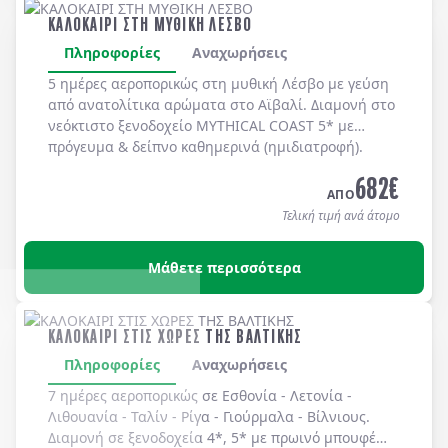
ΚΑΛΟΚΑΙΡΙ ΣΤΗ ΜΥΘΙΚΗ ΛΕΣΒΟ
Πληροφορίες
Αναχωρήσεις
5 ημέρες αεροπορικώς στη μυθική
Λέσβο
με γεύση
από ανατολίτικα αρώματα στο
Αϊβαλί
. Διαμονή στο
νεόκτιστο ξενοδοχείο
MYTHICAL COAST 5*
με
πρόγευμα & δείπνο
καθημερινά
(ημιδιατροφή)
.
682
€
ΑΠΟ
Τελική τιμή ανά άτομο
Μάθετε περισσότερα
ΚΑΛΟΚΑΙΡΙ ΣΤΙΣ ΧΩΡΕΣ ΤΗΣ ΒΑΛΤΙΚΗΣ
Πληροφορίες
Αναχωρήσεις
7 ημέρες αεροπορικώς σε
Εσθονία
-
Λετονία
-
Λιθουανία
-
Ταλίν
-
Ρίγα
-
Γιούρμαλα
-
Βίλνιους
.
Διαμονή σε
ξενοδοχεία 4*, 5*
με
πρωινό μπουφέ