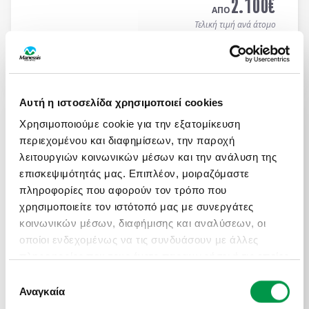
2.100
€
ΑΠΟ
Τελική τιμή ανά άτομο
Μάθετε περισσότερα
Αυτή η ιστοσελίδα χρησιμοποιεί cookies
ΑΤΟΜΙΚΟ ΤΑΞΙΔΙ ΜΕ ΣΑΦΑΡΙ ΣΤΗΝ ΚΕΝΥΑ &
ΜΟΜΠΑΣΑ
Χρησιμοποιούμε cookie για την εξατομίκευση
περιεχομένου και διαφημίσεων, την παροχή
Πληροφορίες
Αναχωρήσεις
λειτουργιών κοινωνικών μέσων και την ανάλυση της
13 ημέρες / 10 νύχτες αεροπορικώς σε
Ναϊρόμπι -
επισκεψιμότητάς μας. Επιπλέον, μοιραζόμαστε
Αμποσέλι - Ανατολικό Τσάβο - Μομπάσα - Wasini
πληροφορίες που αφορούν τον τρόπο που
Island
. Αναχωρήσεις κάθε Τρίτη & Πέμπτη από
19/04 έως 10/12/2026 (επιστροφή). Οργανωμένα
χρησιμοποιείτε τον ιστότοπό μας με συνεργάτες
ON REQUEST
Ατομικά Ταξίδια με ελάχιστη συμμετοχή 2 ατόμων.
κοινωνικών μέσων, διαφήμισης και αναλύσεων, οι
3.450
€
ΑΠΟ
οποίοι ενδεχομένως να τις συνδυάσουν με άλλες
Τελική τιμή ανά άτομο
πληροφορίες που τους έχετε παραχωρήσει ή τις οποίες
έχουν συλλέξει σε σχέση με την από μέρους σας
Επιλογή
Μάθετε περισσότερα
χρήση των υπηρεσιών τους.
Αναγκαία
συγκατάθεσης