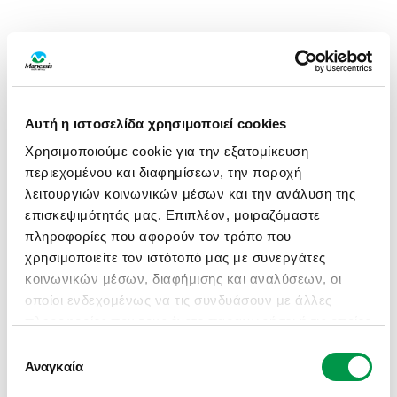
Αυτή η ιστοσελίδα χρησιμοποιεί cookies
Χρησιμοποιούμε cookie για την εξατομίκευση
περιεχομένου και διαφημίσεων, την παροχή
λειτουργιών κοινωνικών μέσων και την ανάλυση της
επισκεψιμότητάς μας. Επιπλέον, μοιραζόμαστε
πληροφορίες που αφορούν τον τρόπο που
χρησιμοποιείτε τον ιστότοπό μας με συνεργάτες
κοινωνικών μέσων, διαφήμισης και αναλύσεων, οι
οποίοι ενδεχομένως να τις συνδυάσουν με άλλες
πληροφορίες που τους έχετε παραχωρήσει ή τις οποίες
έχουν συλλέξει σε σχέση με την από μέρους σας
Επιλογή
APPLICATION ERROR: A CLIENT-SIDE EXCEPTION HAS
χρήση των υπηρεσιών τους.
Αναγκαία
συγκατάθεσης
OCCURRED (SEE THE BROWSER CONSOLE FOR MORE