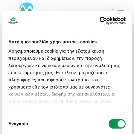
ΞΕΚΙΝΗΣΤΕ ΤΟ ΤΑΞΙΔΙ ΣΑΣ
ΑΠΟ ΕΔΩ
ΑΤΟΜΙΚΑ - TAILOR MADE TRIPS
Αρχική
Εκδρομές
Αυτή η ιστοσελίδα χρησιμοποιεί cookies
MICE & DMC
Χρησιμοποιούμε cookie για την εξατομίκευση
Εκδρομές
Ξενοδοχεία
ΤΑ ΤΑΞΙΔΙΑ ΜΑΣ
περιεχομένου και διαφημίσεων, την παροχή
ΣΧΟΛΙΚΕΣ ΕΚΔΡΟΜΕΣ
λειτουργιών κοινωνικών μέσων και την ανάλυση της
επισκεψιμότητάς μας. Επιπλέον, μοιραζόμαστε
Προορισμός...
πληροφορίες που αφορούν τον τρόπο που
ΓΑΜΗΛΙΟ ΤΑΞΙΔΙ
χρησιμοποιείτε τον ιστότοπό μας με συνεργάτες
Αναχωρήσεις από..
Αναχωρήσεις έως..
Εκδρομές
Ξενοδοχεία
κοινωνικών μέσων, διαφήμισης και αναλύσεων, οι
ΕΚΔΡΟΜΕΣ ΣΥΛΛΟΓΩΝ - ΣΩΜΑΤΕΙΩΝ
οποίοι ενδεχομένως να τις συνδυάσουν με άλλες
πληροφορίες που τους έχετε παραχωρήσει ή τις οποίες
Αναζήτηση
Προορισμός...
έχουν συλλέξει σε σχέση με την από μέρους σας
Επιλογή
χρήση των υπηρεσιών τους.
Αναγκαία
συγκατάθεσης
Αναχωρήσεις από..
Αναχωρήσεις έως..