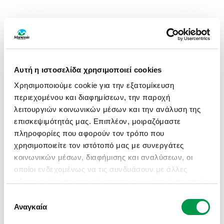
Αυτή η ιστοσελίδα χρησιμοποιεί cookies
Χρησιμοποιούμε cookie για την εξατομίκευση
περιεχομένου και διαφημίσεων, την παροχή
λειτουργιών κοινωνικών μέσων και την ανάλυση της
επισκεψιμότητάς μας. Επιπλέον, μοιραζόμαστε
πληροφορίες που αφορούν τον τρόπο που
χρησιμοποιείτε τον ιστότοπό μας με συνεργάτες
κοινωνικών μέσων, διαφήμισης και αναλύσεων, οι
οποίοι ενδεχομένως να τις συνδυάσουν με άλλες
πληροφορίες που τους έχετε παραχωρήσει ή τις οποίες
έχουν συλλέξει σε σχέση με την από μέρους σας
Επιλογή
APPLICATION ERROR: A CLIENT-SIDE EXCEPTION HAS
χρήση των υπηρεσιών τους.
Αναγκαία
συγκατάθεσης
OCCURRED (SEE THE BROWSER CONSOLE FOR MORE