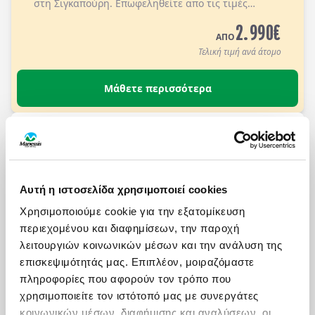
στη Σιγκαπούρη.
Επωφεληθείτε απο τις τιμές
Early booking για κρατήσεις με προκαταβολή μέχρι
2.990
€
τις 30/09/2026.
Διαμονή σε ξενοδοχεία 4* sup & 5*
ΑΠΟ
με πρωινό στα ξενοδοχεία.
Τελική τιμή ανά άτομο
Μάθετε περισσότερα
ΘΕΟΦΑΝΕΙΑ, ΜΑΓΙΚΗ ΑΠΟΔΡΑΣΗ ΣΤΗ ΛΑΠΩΝΙΑ
Πληροφορίες
Αναχωρήσεις
5 μέρες αεροπορικώς σε
ΡΟΒΑΝΙΕΜΙ - ΡΑΝΟΥΑ -
Αυτή η ιστοσελίδα χρησιμοποιεί cookies
ΑΡΚΤΙΚΟΣ ΚΥΚΛΟΣ - ΧΩΡΙΟ ΑΗ-ΒΑΣΙΛΗ
- SANTA PARK - ΒΟΡΕΙΟ ΣΕΛΑΣ
. Διαμονή σε
Χρησιμοποιούμε cookie για την εξατομίκευση
ξενοδοχεία 4* με πρωινό και τρία δείπνα ή
περιεχομένου και διαφημίσεων, την παροχή
3.000
€
γεύματα.
ΑΠΟ
λειτουργιών κοινωνικών μέσων και την ανάλυση της
Τελική τιμή ανά άτομο
επισκεψιμότητάς μας. Επιπλέον, μοιραζόμαστε
πληροφορίες που αφορούν τον τρόπο που
Μάθετε περισσότερα
χρησιμοποιείτε τον ιστότοπό μας με συνεργάτες
κοινωνικών μέσων, διαφήμισης και αναλύσεων, οι