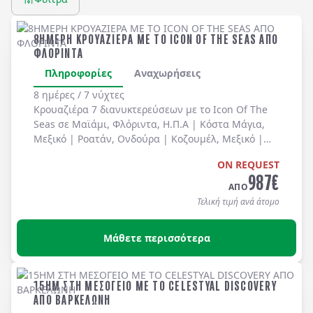
8ΗΜΕΡΗ ΚΡΟΥΑΖΙΕΡΑ ΜΕ ΤΟ ICON OF THE SEAS ΑΠΟ
ΦΛΟΡΙΝΤΑ
Πληροφορίες
Αναχωρήσεις
8 ημέρες / 7 νύχτες
Κρουαζιέρα 7 διανυκτερεύσεων με το Icon Of The
Seas σε
Μαϊάμι, Φλόριντα
, Η.Π.Α |
Κόστα Μάγια
,
Μεξικό |
Ροατάν
, Ονδούρα |
Κοζουμέλ
, Μεξικό |
Perfect Day At CocoCay
, Μπαχάμες με πλήρη
ON REQUEST
διατροφή καθημερινά (πρωινό, μεσημεριανό,
987
€
δείπνο) στο πλοίο (για τα ειδικά / θεματικά
ΑΠΟ
εστιατόρια υπάρχει χρέωση).
Τελική τιμή ανά άτομο
Μάθετε περισσότερα
15ΗΜ ΣΤΗ ΜΕΣΟΓΕΙΟ ΜΕ ΤΟ CELESTYAL DISCOVERY
ΑΠΟ ΒΑΡΚΕΛΩΝΗ