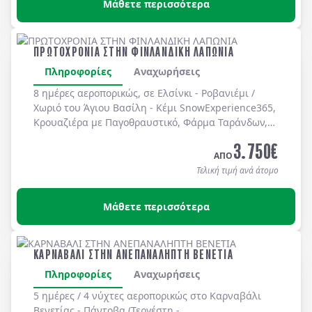
Μάθετε περισσότερα
ΠΡΩΤΟΧΡΟΝΙΑ ΣΤΗΝ ΦΙΝΛΑΝΔΙΚΗ ΛΑΠΩΝΙΑ
Πληροφορίες
Αναχωρήσεις
8 ημέρες αεροπορικώς, σε Ελσίνκι - Ροβανιέμι /
Χωριό του Άγιου Βασίλη - Κέμι SnowExperience365,
Κρουαζιέρα με Παγοθραυστικό, Φάρμα Ταράνδων,
Βόλτα με Έλκηθρο, Βόρειο Σέλας, Σαφάρι με
3.750
€
Snowmobiles, ψάρεμα στον πάγο, Ράνουα, Πάρκο
ΑΠΟ
Άγριας Ζωής, Σαφάρι με Χάσκις. Διαμονή σε
Τελική τιμή ανά άτομο
επιλεγμένα ξενοδοχεία 3* & 4*, μπουφέ
πρόγευμα καθημερινά και πέντε δείπνα
Μάθετε περισσότερα
συνολικά (συμ/νου του Πρωτ/κου δείπνου στις
31/12).
ΚΑΡΝΑΒΑΛΙ ΣΤΗΝ ΑΝΕΠΑΝΑΛΗΠΤΗ ΒΕΝΕΤΙΑ
Πληροφορίες
Αναχωρήσεις
5 ημέρες / 4 νύχτες αεροπορικώς στο Καρναβάλι
Βενετίας - Πάντοβα (Τεργέστη -