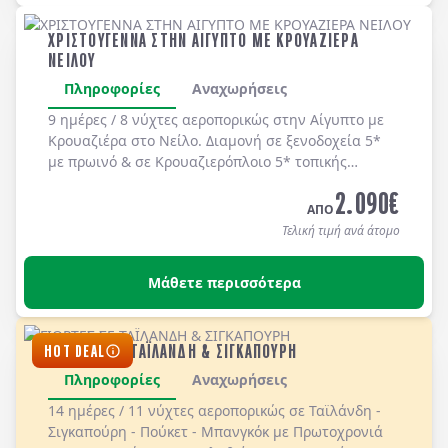
ΧΡΙΣΤΟΥΓΕΝΝΑ ΣΤΗΝ ΑΙΓΥΠΤΟ ΜΕ ΚΡΟΥΑΖΙΕΡΑ
ΝΕΙΛΟΥ
Πληροφορίες
Αναχωρήσεις
9 ημέρες / 8 νύχτες αεροπορικώς στην
Αίγυπτο
με
Κρουαζιέρα στο Νείλο
. Διαμονή σε ξ
ενοδοχεία 5*
με
πρωινό
& σε
Κρουαζιερόπλοιο 5*
τοπικής
κατηγοριοποίησης με
πλήρη διατροφή
.
2.090
€
ΑΠΟ
Τελική τιμή ανά άτομο
Μάθετε περισσότερα
ΓΙΟΡΤΕΣ ΣΕ ΤΑΪΛΑΝΔΗ & ΣΙΓΚΑΠΟΥΡΗ
HOT DEAL
Πληροφορίες
Αναχωρήσεις
14 ημέρες / 11 νύχτες αεροπορικώς σε Ταϊλάνδη -
Σιγκαπούρη - Πούκετ - Μπανγκόκ με Πρωτοχρονιά