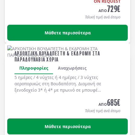
ON REQUEST
κρουαζιερόπλοιο.
729
€
ΑΠΟ
Τελική τιμή ανά άτομο
Μάθετε περισσότερα
ΑΡΧΟΝΤΙΚΗ ΒΟΥΔΑΠΕΣΤΗ & ΕΚΔΡΟΜΗ ΣΤΑ
ΠΑΡΑΔΟΥΝΑΒΙΑ ΧΩΡΙΑ
Πληροφορίες
Αναχωρήσεις
5 ημέρες / 4 νύχτες ή 4 ημέρες / 3 νύχτες
αεροπορικώς στη
Βουδαπέστη
. Διαμονή σε
ξενοδοχείο 3* ή 4*
με
πρωινό
σε μπουφέ
καθημερινά.
685
€
ΑΠΟ
Τελική τιμή ανά άτομο
Μάθετε περισσότερα