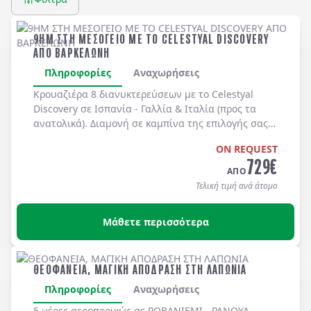
9ΗΜ ΣΤΗ ΜΕΣΟΓΕΙΟ ΜΕ ΤΟ CELESTYAL DISCOVERY
ΑΠΟ ΒΑΡΚΕΛΩΝΗ
Πληροφορίες
Αναχωρήσεις
Κρουαζιέρα 8 διανυκτερεύσεων με το
Celestyal
Discovery
σε
Ισπανία - Γαλλία & Ιταλία
(προς τα
ανατολικά). Διαμονή σε καμπίνα της επιλογής σας
με
πλήρη διατροφή
καθημερινά στο
ON REQUEST
κρουαζιερόπλοιο.
729
€
ΑΠΟ
Τελική τιμή ανά άτομο
Μάθετε περισσότερα
ΘΕΟΦΑΝΕΙΑ, ΜΑΓΙΚΗ ΑΠΟΔΡΑΣΗ ΣΤΗ ΛΑΠΩΝΙΑ
Πληροφορίες
Αναχωρήσεις
5 μέρες αεροπορικώς σε
ΡΟΒΑΝΙΕΜΙ - ΡΑΝΟΥΑ -