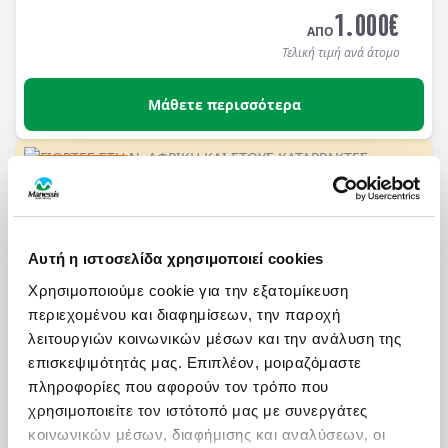
1.000
€
ΑΠΟ
Τελική τιμή ανά άτομο
Μάθετε περισσότερα
ΓΙΟΡΤΕΣ ΣΤΗ N. ΑΦΡΙΚΗ ΚΑΙ ΣΤΟΥΣ ΚΑΤΑΡΡΑΚΤΕΣ
HOT DEAL
ΒΙΚΤΩΡΙΑ ΜΕ ETHI...
Πληροφορίες
Αναχωρήσεις
11 ημέρες / 8νύχτες αεροπορικώς με Ethiopian
Αυτή η ιστοσελίδα χρησιμοποιεί cookies
Airlines σε Κέιπ Τάουν, Ακρωτήριο Καλής Ελπίδας,
Χρησιμοποιούμε cookie για την εξατομίκευση
Γιοχάνεσμπουργκ, Πρετόρια, Καταρράκτες Βικτώρια
περιεχομένου και διαφημίσεων, την παροχή
, Μποτσουάνα Εθνικό πάρκο Τσόμπε.
Επωφεληθείτε
4.190
€
απο τις τιμές Early booking για κρατήσεις με
λειτουργιών κοινωνικών μέσων και την ανάλυση της
ΑΠΟ
προκαταβολή μέχρι τις 30/09/2026.
Διαμονή σε
επισκεψιμότητάς μας. Επιπλέον, μοιραζόμαστε
Τελική τιμή ανά άτομο
ξενοδοχεία 4* και 4* sup με ημιδιατροφή.
πληροφορίες που αφορούν τον τρόπο που
χρησιμοποιείτε τον ιστότοπό μας με συνεργάτες
Μάθετε περισσότερα
κοινωνικών μέσων, διαφήμισης και αναλύσεων, οι