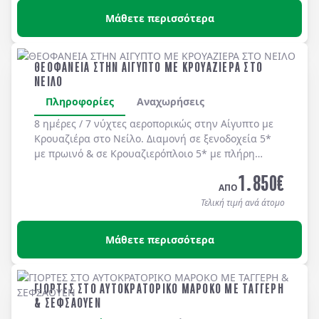
εστιατόριο "Le Pacha 1901"και ένα γεύμα στο
Μάθετε περισσότερα
εστιατόριο του Ελληνικού Ναυτικού ομίλου στην
Αλεξάνδρεια.
ΘΕΟΦΑΝΕΙΑ ΣΤΗΝ ΑΙΓΥΠΤΟ ΜΕ ΚΡΟΥΑΖΙΕΡΑ ΣΤΟ
ΝΕΙΛΟ
Πληροφορίες
Αναχωρήσεις
8 ημέρες / 7 νύχτες αεροπορικώς στην
Αίγυπτο
με
Κρουαζιέρα στο Νείλο
. Διαμονή σε
ξενοδοχεία 5*
με
πρωινό
& σε
Κρουαζιερόπλοιο 5*
με
πλήρη
διατροφή
.
1.850
€
ΑΠΟ
Τελική τιμή ανά άτομο
Μάθετε περισσότερα
ΓΙΟΡΤΕΣ ΣΤΟ ΑΥΤΟΚΡΑΤΟΡΙΚΟ ΜΑΡΟΚΟ ΜΕ ΤΑΓΓΕΡΗ
& ΣΕΦΣΑΟΥΕΝ