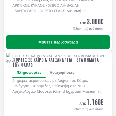
ΑΡΚΤΙΚΟΣ ΚΥΚΛΟΣ - ΧΩΡΙΟ ΑΗ-ΒΑΣΙΛΗ
- SANTA PARK - ΒΟΡΕΙΟ ΣΕΛΑΣ
. Διαμονή σε
ξενοδοχεία 4* με πρωινό και τρία δείπνα ή
3.000
€
γεύματα.
ΑΠΟ
Τελική τιμή ανά άτομο
Μάθετε περισσότερα
ΓΙΟΡΤΕΣ ΣΕ ΚΑΪΡΟ & ΑΛΕΞΑΝΔΡΕΙΑ - ΣΤΑ ΒΗΜΑΤΑ
ΤΩΝ ΦΑΡΑΩ
Πληροφορίες
Αναχωρήσεις
5 ημέρες αεροπορικώς με Aegean σε Κάιρο,
Ξενάγηση, Πυραμίδες, Επίσκεψη στο ΝΕΟ
Αρχαιολογικό Μουσείο (Grand Egyptian Museum),
Αγορά Χαν Ελ Χαλίλ
- Ακρόπολη Καΐρου, Εκκλησία
1.160
€
Αγίου Γεωργίου, Εθνικό Μουσείο Αιγυπτιακού
ΑΠΟ
Πολιτισμού
- Αλεξάνδρεια. Διαμονή σε ξενοδοχείο
Τελική τιμή ανά άτομο
5* με πρωινό. Ένα γεύμα στο βραβευμένο πλωτό