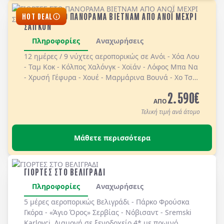
ΓΙΟΡΤΕΣ ΣΤΟ ΠΑΝΟΡΑΜΑ ΒΙΕΤΝΑΜ ΑΠΟ ΑΝΟΪ ΜΕΧΡΙ
HOT DEAL
ΣΑΪΓΚΟΝ
Πληροφορίες
Αναχωρήσεις
12 ημέρες / 9 νύχτες αεροπορικώς σε Ανόι - Χόα Λου
- Ταμ Κοκ - Κόλπος Χαλόνγκ - Χοϊάν - Λόφος Μπα Να
- Χρυσή Γέφυρα - Χουέ - Μαρμάρινα Βουνά - Χο Τσι
Μιν / Σαϊγκόν - Τούνελ Κου Τσι - Δέλτα Μεκόνγκ.
2.590
€
Επωφεληθείτε απο τις τιμές Early booking για
ΑΠΟ
κρατήσεις με προκαταβολή μέχρι τις 30/09/2026.
Τελική τιμή ανά άτομο
Διαμονή σε ξενοδοχεία 4*, 4* sup, 5* & σε
κρουαζιερόπλοιο πολυτελείας στον Κόλπο Χαλόνγκ
Μάθετε περισσότερα
με ημιδιατροφή καθημερινά & πλήρη διατροφή
στην κρουαζιέρα.
ΓΙΟΡΤΕΣ ΣΤΟ ΒΕΛΙΓΡΑΔΙ
Πληροφορίες
Αναχωρήσεις
5 μέρες αεροπορικώς Βελιγράδι - Πάρκο Φρούσκα
Γκόρα - «Άγιο Όρος» Σερβίας - Νόβισαντ - Sremski
Karlovci. Διαμονή σε ξενοδοχείο 4* με πρωινό