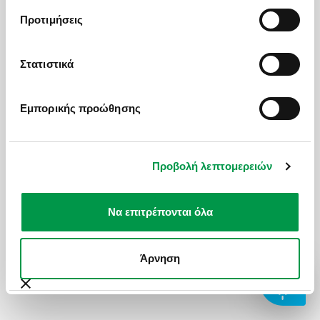
ΣΧΕΔΙΑΖΟΥΜΕ ΜΑΖΙ
ΣΧΟΛΙΚΕΣ ΕΚΔΡΟΜΕΣ
1 Δωμάτιο
/
2
Άτομα
Προτιμήσεις
BLOG
ΓΑΜΗΛΙΟ ΤΑΞΙΔΙ
Αναζήτηση
Στατιστικά
HOT DEALS
ΕΚΔΡΟΜΕΣ ΣΥΛΛΟΓΩΝ - ΣΩΜΑΤΕΙΩΝ
Εμπορικής προώθησης
ΔΕΙΤΕ ΕΠΙΣΗΣ
Επικοινωνία
Προβολή λεπτομερειών
Book online
Να επιτρέπονται όλα
Άρνηση