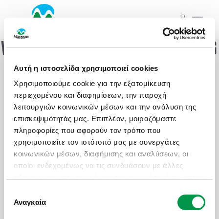
WOOPS! SOMETHING WENT WRONG
ΞΕΚΙΝΗΣΤΕ ΤΟ ΤΑΞΙΔΙ ΣΑΣ
Αυτή η ιστοσελίδα χρησιμοποιεί cookies
ΑΠΟ ΕΔΩ
HAVE YOU TRIED TURNING IT OFF AND ON
Χρησιμοποιούμε cookie για την εξατομίκευση
AGAIN?
ΑΤΟΜΙΚΑ - TAILOR MADE TRIPS
περιεχομένου και διαφημίσεων, την παροχή
λειτουργιών κοινωνικών μέσων και την ανάλυση της
επισκεψιμότητάς μας. Επιπλέον, μοιραζόμαστε
MICE & DMC
Εκδρομές
Ξενοδοχεία
πληροφορίες που αφορούν τον τρόπο που
χρησιμοποιείτε τον ιστότοπό μας με συνεργάτες
ΣΧΟΛΙΚΕΣ ΕΚΔΡΟΜΕΣ
Προορισμός ή Ξενοδοχείο...
κοινωνικών μέσων, διαφήμισης και αναλύσεων, οι
οποίοι ενδεχομένως να τις συνδυάσουν με άλλες
ΓΑΜΗΛΙΟ ΤΑΞΙΔΙ
ΠΡΟΟΡΙΣΜΟΙ
ΑΤΟΜΙΚΑ - TAILOR MADE TRIPS
FAMILY CLUBS
πληροφορίες που τους έχετε παραχωρήσει ή τις οποίες
Check in..
Check out..
έχουν συλλέξει σε σχέση με την από μέρους σας
Επιλογή
ΕΚΔΡΟΜΕΣ ΣΥΛΛΟΓΩΝ - ΣΩΜΑΤΕΙΩΝ
ΠΑΚΕΤΑ
MICE & DMC
SPOTLIGHT HOTELS
χρήση των υπηρεσιών τους.
Αναγκαία
συγκατάθεσης
Δωμάτια / Άτομα