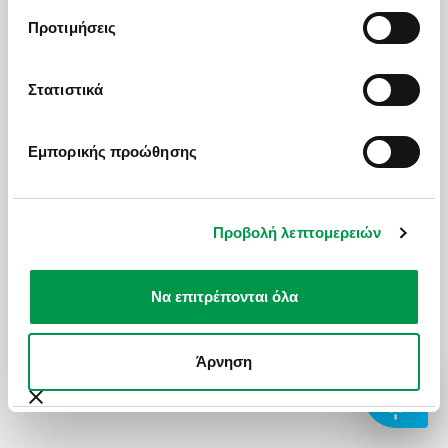
ΣΧΕΔΙΑΖΟΥΜΕ ΜΑΖΙ
ΣΧΟΛΙΚΕΣ ΕΚΔΡΟΜΕΣ
1 Δωμάτιο
/
2
Άτομα
Προτιμήσεις
BLOG
ΓΑΜΗΛΙΟ ΤΑΞΙΔΙ
Αναζήτηση
Στατιστικά
HOT DEALS
ΕΚΔΡΟΜΕΣ ΣΥΛΛΟΓΩΝ - ΣΩΜΑΤΕΙΩΝ
Εμπορικής προώθησης
ΔΕΙΤΕ ΕΠΙΣΗΣ
Επικοινωνία
Προβολή λεπτομερειών
Book online
Να επιτρέπονται όλα
Άρνηση