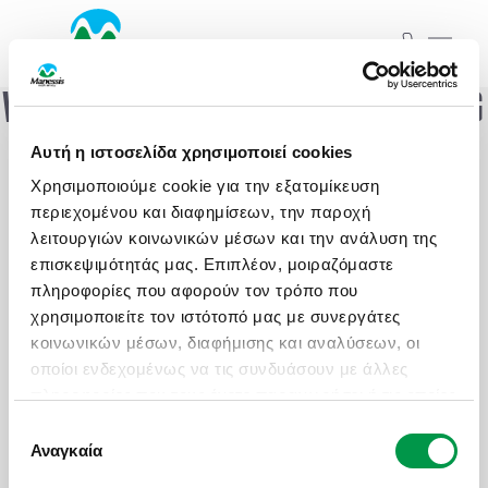
WOOPS! SOMETHING WENT WRONG
ΞΕΚΙΝΗΣΤΕ ΤΟ ΤΑΞΙΔΙ ΣΑΣ
Αυτή η ιστοσελίδα χρησιμοποιεί cookies
ΑΠΟ ΕΔΩ
HAVE YOU TRIED TURNING IT OFF AND ON
Χρησιμοποιούμε cookie για την εξατομίκευση
AGAIN?
ΑΤΟΜΙΚΑ - TAILOR MADE TRIPS
περιεχομένου και διαφημίσεων, την παροχή
λειτουργιών κοινωνικών μέσων και την ανάλυση της
επισκεψιμότητάς μας. Επιπλέον, μοιραζόμαστε
MICE & DMC
Εκδρομές
Ξενοδοχεία
πληροφορίες που αφορούν τον τρόπο που
χρησιμοποιείτε τον ιστότοπό μας με συνεργάτες
ΣΧΟΛΙΚΕΣ ΕΚΔΡΟΜΕΣ
Προορισμός ή Ξενοδοχείο...
κοινωνικών μέσων, διαφήμισης και αναλύσεων, οι
οποίοι ενδεχομένως να τις συνδυάσουν με άλλες
ΓΑΜΗΛΙΟ ΤΑΞΙΔΙ
ΠΡΟΟΡΙΣΜΟΙ
ΑΤΟΜΙΚΑ - TAILOR MADE TRIPS
FAMILY CLUBS
πληροφορίες που τους έχετε παραχωρήσει ή τις οποίες
Check in..
Check out..
έχουν συλλέξει σε σχέση με την από μέρους σας
Επιλογή
ΕΚΔΡΟΜΕΣ ΣΥΛΛΟΓΩΝ - ΣΩΜΑΤΕΙΩΝ
ΠΑΚΕΤΑ
MICE & DMC
SPOTLIGHT HOTELS
χρήση των υπηρεσιών τους.
Αναγκαία
συγκατάθεσης
Δωμάτια / Άτομα