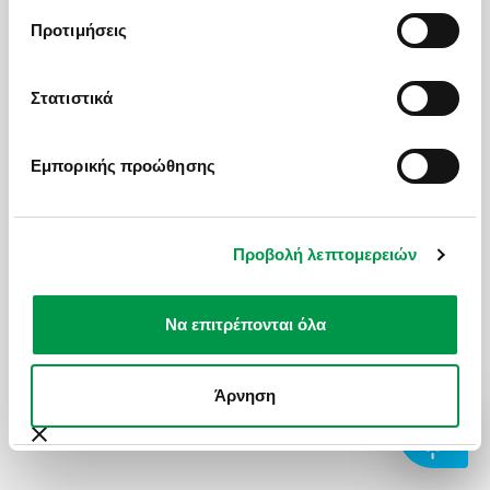
ΣΧΕΔΙΑΖΟΥΜΕ ΜΑΖΙ
ΣΧΟΛΙΚΕΣ ΕΚΔΡΟΜΕΣ
1 Δωμάτιο
/
2
Άτομα
Προτιμήσεις
BLOG
ΓΑΜΗΛΙΟ ΤΑΞΙΔΙ
Αναζήτηση
Στατιστικά
HOT DEALS
ΕΚΔΡΟΜΕΣ ΣΥΛΛΟΓΩΝ - ΣΩΜΑΤΕΙΩΝ
Εμπορικής προώθησης
ΔΕΙΤΕ ΕΠΙΣΗΣ
Επικοινωνία
Προβολή λεπτομερειών
Book online
Να επιτρέπονται όλα
Άρνηση