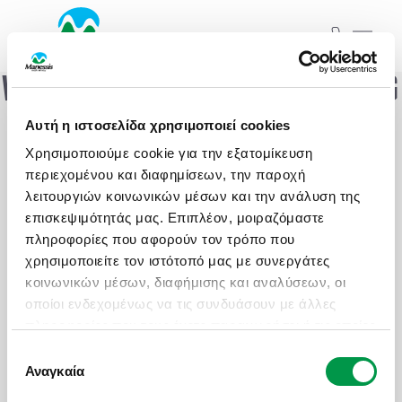
WOOPS! SOMETHING WENT WRONG
ΞΕΚΙΝΗΣΤΕ ΤΟ ΤΑΞΙΔΙ ΣΑΣ
Αυτή η ιστοσελίδα χρησιμοποιεί cookies
ΑΠΟ ΕΔΩ
HAVE YOU TRIED TURNING IT OFF AND ON
Χρησιμοποιούμε cookie για την εξατομίκευση
AGAIN?
ΑΤΟΜΙΚΑ - TAILOR MADE TRIPS
περιεχομένου και διαφημίσεων, την παροχή
λειτουργιών κοινωνικών μέσων και την ανάλυση της
επισκεψιμότητάς μας. Επιπλέον, μοιραζόμαστε
MICE & DMC
Εκδρομές
Ξενοδοχεία
πληροφορίες που αφορούν τον τρόπο που
χρησιμοποιείτε τον ιστότοπό μας με συνεργάτες
ΣΧΟΛΙΚΕΣ ΕΚΔΡΟΜΕΣ
Προορισμός ή Ξενοδοχείο...
κοινωνικών μέσων, διαφήμισης και αναλύσεων, οι
οποίοι ενδεχομένως να τις συνδυάσουν με άλλες
ΓΑΜΗΛΙΟ ΤΑΞΙΔΙ
ΠΡΟΟΡΙΣΜΟΙ
ΑΤΟΜΙΚΑ - TAILOR MADE TRIPS
FAMILY CLUBS
πληροφορίες που τους έχετε παραχωρήσει ή τις οποίες
Check in..
Check out..
έχουν συλλέξει σε σχέση με την από μέρους σας
Επιλογή
ΕΚΔΡΟΜΕΣ ΣΥΛΛΟΓΩΝ - ΣΩΜΑΤΕΙΩΝ
ΠΑΚΕΤΑ
MICE & DMC
SPOTLIGHT HOTELS
χρήση των υπηρεσιών τους.
Αναγκαία
συγκατάθεσης
Δωμάτια / Άτομα