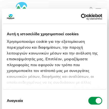
ΞΕΚΙΝΗΣΤΕ ΤΟ ΤΑΞΙΔΙ ΣΑΣ
ΑΠΟ ΕΔΩ
ΑΤΟΜΙΚΑ - TAILOR MADE TRIPS
Αρχική
Εκδρομές
Αυτή η ιστοσελίδα χρησιμοποιεί cookies
MICE & DMC
Χρησιμοποιούμε cookie για την εξατομίκευση
Εκδρομές
Ξενοδοχεία
ΤΑ ΤΑΞΙΔΙΑ ΜΑΣ
περιεχομένου και διαφημίσεων, την παροχή
ΣΧΟΛΙΚΕΣ ΕΚΔΡΟΜΕΣ
λειτουργιών κοινωνικών μέσων και την ανάλυση της
επισκεψιμότητάς μας. Επιπλέον, μοιραζόμαστε
Προορισμός...
πληροφορίες που αφορούν τον τρόπο που
ΓΑΜΗΛΙΟ ΤΑΞΙΔΙ
χρησιμοποιείτε τον ιστότοπό μας με συνεργάτες
Αναχωρήσεις από..
Αναχωρήσεις έως..
Εκδρομές
Ξενοδοχεία
κοινωνικών μέσων, διαφήμισης και αναλύσεων, οι
ΕΚΔΡΟΜΕΣ ΣΥΛΛΟΓΩΝ - ΣΩΜΑΤΕΙΩΝ
οποίοι ενδεχομένως να τις συνδυάσουν με άλλες
πληροφορίες που τους έχετε παραχωρήσει ή τις οποίες
Αναζήτηση
Προορισμός...
έχουν συλλέξει σε σχέση με την από μέρους σας
Επιλογή
χρήση των υπηρεσιών τους.
Αναγκαία
συγκατάθεσης
Αναχωρήσεις από..
Αναχωρήσεις έως..