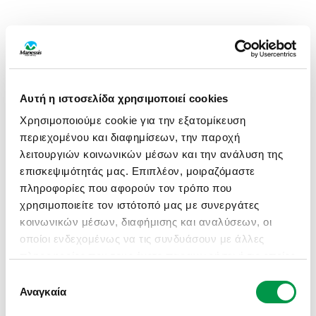
Αυτή η ιστοσελίδα χρησιμοποιεί cookies
Χρησιμοποιούμε cookie για την εξατομίκευση
περιεχομένου και διαφημίσεων, την παροχή
λειτουργιών κοινωνικών μέσων και την ανάλυση της
επισκεψιμότητάς μας. Επιπλέον, μοιραζόμαστε
πληροφορίες που αφορούν τον τρόπο που
χρησιμοποιείτε τον ιστότοπό μας με συνεργάτες
κοινωνικών μέσων, διαφήμισης και αναλύσεων, οι
οποίοι ενδεχομένως να τις συνδυάσουν με άλλες
πληροφορίες που τους έχετε παραχωρήσει ή τις οποίες
έχουν συλλέξει σε σχέση με την από μέρους σας
Επιλογή
APPLICATION ERROR: A CLIENT-SIDE EXCEPTION HAS
χρήση των υπηρεσιών τους.
Αναγκαία
συγκατάθεσης
OCCURRED (SEE THE BROWSER CONSOLE FOR MORE