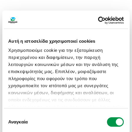
Αυτή η ιστοσελίδα χρησιμοποιεί cookies
Χρησιμοποιούμε cookie για την εξατομίκευση
περιεχομένου και διαφημίσεων, την παροχή
λειτουργιών κοινωνικών μέσων και την ανάλυση της
επισκεψιμότητάς μας. Επιπλέον, μοιραζόμαστε
πληροφορίες που αφορούν τον τρόπο που
χρησιμοποιείτε τον ιστότοπό μας με συνεργάτες
κοινωνικών μέσων, διαφήμισης και αναλύσεων, οι
οποίοι ενδεχομένως να τις συνδυάσουν με άλλες
πληροφορίες που τους έχετε παραχωρήσει ή τις οποίες
έχουν συλλέξει σε σχέση με την από μέρους σας
Επιλογή
APPLICATION ERROR: A CLIENT-SIDE EXCEPTION HAS
χρήση των υπηρεσιών τους.
Αναγκαία
συγκατάθεσης
OCCURRED (SEE THE BROWSER CONSOLE FOR MORE